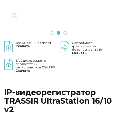
1
2
3
Технический паспорт
Сертификат
Скачать
транспортной
безопасности 969
Скачать
EAC декларация о
соответствии
регистраторов TRASSIR
Скачать
IP-видеорегистратор
TRASSIR UltraStation 16/10
v2