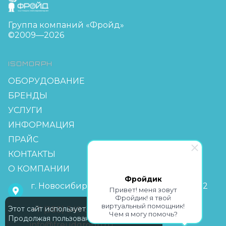
Группа компаний «Фройд»
©2009—2026
ISOMORPH
ОБОРУДОВАНИЕ
БРЕНДЫ
УСЛУГИ
ИНФОРМАЦИЯ
ПРАЙС
КОНТАКТЫ
О КОМПАНИИ
Фройдик
г. Новосибирск, мкр Горский 63, офис 2-2
Привет! меня зовут
Фройдик! я твой
виртуальный помощник!
Этот сайт использует Cookie
+7 (383) 349-55-88
Чем я могу помочь?
Продолжая пользование сайтом,
info@freudgroup.ru