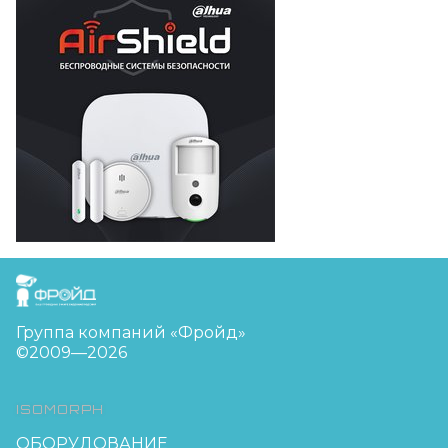
FreudGroup
Группа компаний «Фройд»
©2009—2026
ISOMORPH
ОБОРУДОВАНИЕ