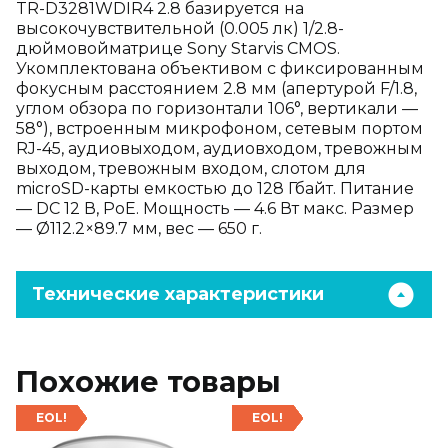
TR-D3281WDIR4 2.8 базируется на
высокочувствительной (0.005 лк) 1/2.8-
дюймовойматрице Sony Starvis CMOS.
Укомплектована объективом с фиксированным
фокусным расстоянием 2.8 мм (апертурой F/1.8,
углом обзора по горизонтали 106°, вертикали —
58°), встроенным микрофоном, сетевым портом
RJ-45, аудиовыходом, аудиовходом, тревожным
выходом, тревожным входом, слотом для
microSD-карты емкостью до 128 Гбайт. Питание
— DC 12 В, PoE. Мощность — 4.6 Вт макс. Размер
— Ø112.2×89.7 мм, вес — 650 г.
Технические характеристики
Похожие товары
EOL!
EOL!