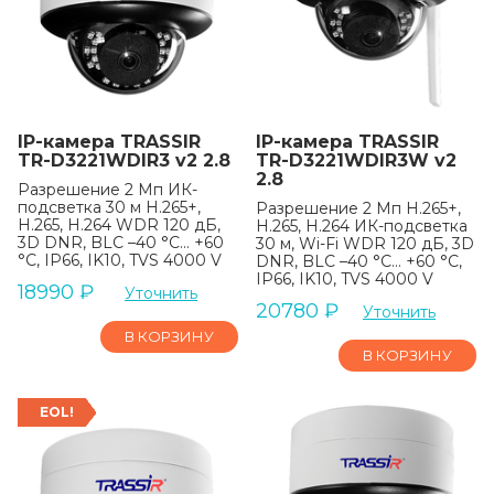
IP-камера TRASSIR
IP-камера TRASSIR
TR-D3221WDIR3 v2 2.8
TR-D3221WDIR3W v2
2.8
Разрешение 2 Мп ИК-
подсветка 30 м H.265+,
Разрешение 2 Мп H.265+,
H.265, H.264 WDR 120 дБ,
H.265, H.264 ИК-подсветка
3D DNR, BLC –40 °C… +60
30 м, Wi-Fi WDR 120 дБ, 3D
°C, IP66, IK10, TVS 4000 V
DNR, BLC –40 °C… +60 °C,
IP66, IK10, TVS 4000 V
18990
₽
Уточнить
20780
₽
Уточнить
В КОРЗИНУ
В КОРЗИНУ
EOL!