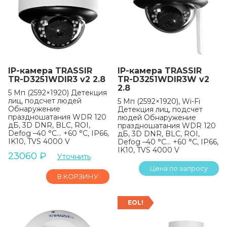
IP-камера TRASSIR
IP-камера TRASSIR
TR-D3251WDIR3 v2 2.8
TR-D3251WDIR3W v2
2.8
5 Мп (2592×1920) Детекция
лиц, подсчет людей
5 Мп (2592×1920), Wi-Fi
Обнаружение
Детекция лиц, подсчет
праздношатания WDR 120
людей Обнаружение
дБ, 3D DNR, BLC, ROI,
праздношатания WDR 120
Defog –40 °C… +60 °C, IP66,
дБ, 3D DNR, BLC, ROI,
IK10, TVS 4000 V
Defog –40 °C… +60 °C, IP66,
IK10, TVS 4000 V
23060
₽
Уточнить
Цена по запросу
В КОРЗИНУ
EOL!