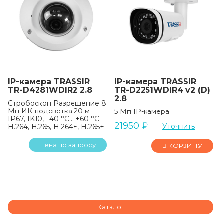
IP-камера TRASSIR
IP-камера TRASSIR
TR-D4281WDIR2 2.8
TR-D2251WDIR4 v2 (D)
2.8
Стробоскоп Разрешение 8
Мп ИК-подсветка 20 м
5 Мп IP-камера
IP67, IK10, –40 °C… +60 °C
21950
₽
Уточнить
H.264, H.265, H.264+, H.265+
Цена по запросу
В КОРЗИНУ
Каталог