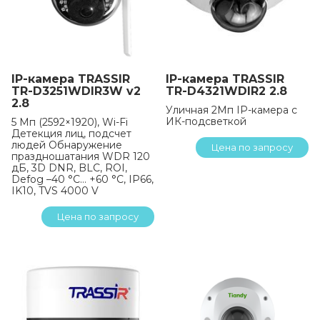
IP-камера TRASSIR
IP-камера TRASSIR
TR-D3251WDIR3W v2
TR-D4321WDIR2 2.8
2.8
Уличная 2Мп IP-камера с
ИК-подсветкой
5 Мп (2592×1920), Wi-Fi
Детекция лиц, подсчет
людей Обнаружение
Цена по запросу
праздношатания WDR 120
дБ, 3D DNR, BLC, ROI,
Defog –40 °C… +60 °C, IP66,
IK10, TVS 4000 V
Цена по запросу