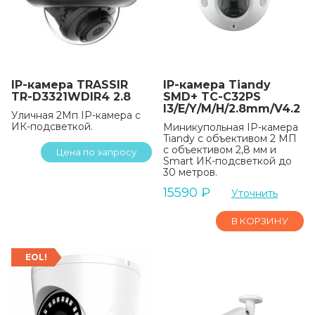
IP-камера TRASSIR
IP-камера Tiandy
TR-D3321WDIR4 2.8
SMD+ TC-C32PS
I3/E/Y/M/H/2.8mm/V4.2
Уличная 2Мп IP-камера с
ИК-подсветкой.
Миникупольная IP-камера
Tiandy с объективом 2 МП
с объективом 2,8 мм и
Цена по запросу
Smart ИК-подсветкой до
30 метров.
15590
₽
Уточнить
В КОРЗИНУ
EOL!