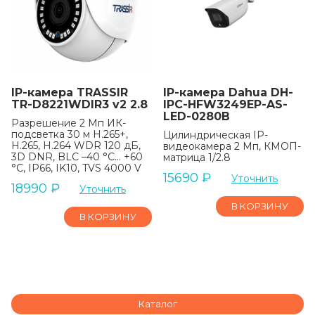
IP-камера TRASSIR
IP-камера Dahua DH-
TR-D8221WDIR3 v2 2.8
IPC-HFW3249EP-AS-
LED-0280B
Разрешение 2 Мп ИК-
подсветка 30 м H.265+,
Цилиндрическая IP-
H.265, H.264 WDR 120 дБ,
видеокамера 2 Мп, КМОП-
3D DNR, BLC –40 °C… +60
матрица 1/2.8
°C, IP66, IK10, TVS 4000 V
15690
₽
Уточнить
18990
₽
Уточнить
В КОРЗИНУ
В КОРЗИНУ
Каталог