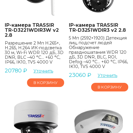
IP-камера TRASSIR
IP-камера TRASSIR
TR-D3221WDIR3W v2
TR-D3251WDIR3 v2 2.8
2.8
5 Мп (2592×1920) Детекция
лиц, подсчет людей
Разрешение 2 Мп H.265+,
Обнаружение
H.265, H.264 ИК-подсветка
праздношатания WDR 120
30 м, Wi-Fi WDR 120 дБ, 3D
дБ, 3D DNR, BLC, ROI,
DNR, BLC –40 °C… +60 °C,
Defog –40 °C… +60 °C, IP66,
IP66, IK10, TVS 4000 V
IK10, TVS 4000 V
20780
₽
Уточнить
23060
₽
Уточнить
В КОРЗИНУ
В КОРЗИНУ