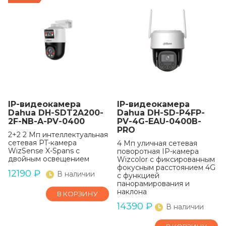
IP-видеокамера
IP-видеокамера
Dahua DH-SDT2A200-
Dahua DH-SD-P4FP-
2F-NB-A-PV-0400
PV-4G-EAU-0400B-
PRO
2+2 2 Мп интеллектуальная
сетевая PT-камера
4 Мп уличная сетевая
WizSense X-Spans с
поворотная IP-камера
двойным освещением
Wizcolor с фиксированным
фокусным расстоянием 4G
12190
₽
В наличии
с функцией
панорамирования и
наклона
В КОРЗИНУ
14390
₽
В наличии