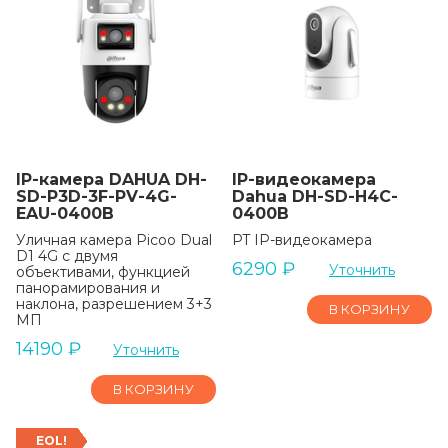
IP-камера DAHUA DH-
IP-видеокамера
SD-P3D-3F-PV-4G-
Dahua DH-SD-H4C-
EAU-0400B
0400B
Уличная камера Picoo Dual
PT IP-видеокамера
D1 4G с двумя
6290
₽
Уточнить
объективами, функцией
панорамирования и
наклона, разрешением 3+3
В КОРЗИНУ
МП
14190
₽
Уточнить
В КОРЗИНУ
EOL!