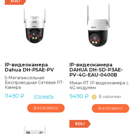
EOL!
IP-видеокамера
IP-видеокамера
Dahua DH-P5AE-PV
DAHUA DH-SD-P3AE-
PV-4G-EAU-0400B
5-Мегапиксельная
Беспроводная Сетевая PT-
Мини-PT IP-видеокамера с
Камера
4G модулем
11490
₽
9490
₽
Уточнить
В наличии
В КОРЗИНУ
В КОРЗИНУ
EOL!