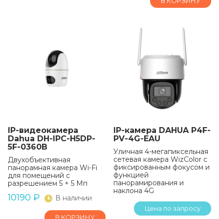
В КОРЗИНУ
IP-видеокамера
IP-камера DAHUA P4F-
Dahua DH-IPC-H5DP-
PV-4G-EAU
5F-0360B
Уличная 4-мегапиксельная
сетевая камера WizColor с
Двухобъективная
фиксированным фокусом и
панорамная камера Wi-Fi
функцией
для помещений с
панорамирования и
разрешением 5 + 5 Мп
наклона 4G
10190
₽
В наличии
Цена по запросу
В КОРЗИНУ