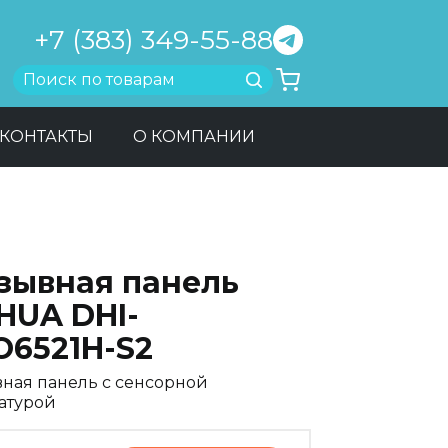
+7 (383) 349-55-88
Найти
КОНТАКТЫ
О КОМПАНИИ
зывная панель
HUA DHI-
O6521H-S2
ная панель c сенсорной
атурой