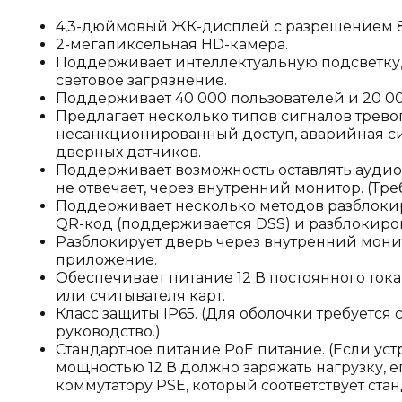
4,3-дюймовый ЖК-дисплей с разрешением 8
2-мегапиксельная HD-камера.
Поддерживает интеллектуальную подсветку,
световое загрязнение.
Поддерживает 40 000 пользователей и 20 00
Предлагает несколько типов сигналов трево
несанкционированный доступ, аварийная си
дверных датчиков.
Поддерживает возможность оставлять аудио
не отвечает, через внутренний монитор. (Треб
Поддерживает несколько методов разблокиро
QR-код (поддерживается DSS) и разблокиро
Разблокирует дверь через внутренний мони
приложение.
Обеспечивает питание 12 В постоянного ток
или считывателя карт.
Класс защиты IP65. (Для оболочки требуется
руководство.)
Стандартное питание PoE питание. (Если ус
мощностью 12 В должно заряжать нагрузку, е
коммутатору PSE, который соответствует станд