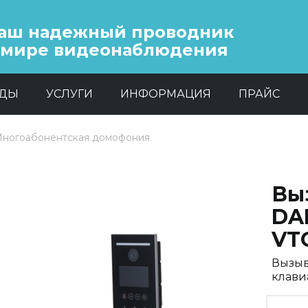
аш надежный проводник
 мире видеонаблюдения
НДЫ
УСЛУГИ
ИНФОРМАЦИЯ
ПРАЙС
ногоабонентская домофония
Вы
DA
VT
Вызыв
клави