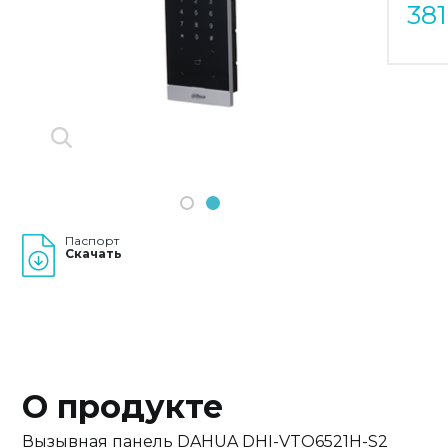
38
Previous
Next
1
2
Паспорт
Скачать
О продукте
Вызывная панель DAHUA DHI-VTO6521H-S2