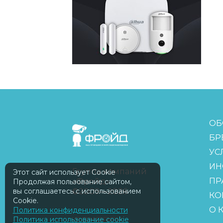
FreudGroup
ОБ
БР
УС
ИН
Группа компаний
Этот сайт использует Cookie
ПР
«Фройд»
Продолжая пользование сайтом,
вы соглашаетесь с использованием
©2009—2026
КО
Cookie.
О 
Политика конфиденциальности
Политика использование cookie
ISOMORPH