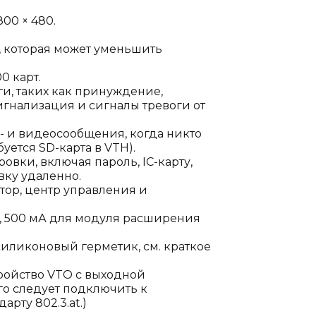
00 × 480.
 которая может уменьшить
0 карт.
ги, таких как принуждение,
гнализация и сигналы тревоги от
- и видеосообщения, когда никто
уется SD-карта в VTH).
вки, включая пароль, IC-карту,
вку удаленно.
тор, центр управления и
а, 500 мА для модуля расширения
 силиконовый герметик, см. краткое
тройство VTO с выходной
го следует подключить к
арту 802.3.at.)