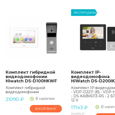
РАСПРОДАЖА
Комплект гибридной
Комплект IP-
видеодомофонии
видеодомофона
Hiwatch DS-D100HKWF
HiWatch DS-D200I
Комплект гибридной
Комплект IP-видеодо
видеодомофонии
- VDP-D2211 (B) - VDP-
- DS-KABV6113-RS - 2 Б
В наличии
21090
₽
12 V
В нали
17143
₽
В КОРЗИНУ
24490
₽