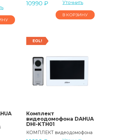
Уточнить
10990
₽
ть
В КОРЗИНУ
ИНУ
EOL!
AHUA
Комплект
видеодомофона DAHUA
DHI-KTH01
i
КОМПЛЕКТ видеодомофона