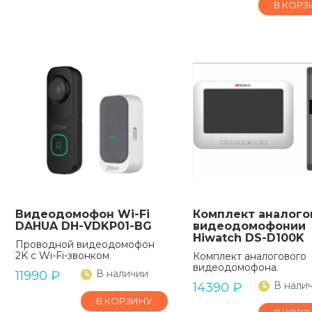
В КОРЗ
Видеодомофон Wi-Fi
Комплект аналого
DAHUA DH-VDKP01-BG
видеодомофонии
Hiwatch DS-D100K
Проводной видеодомофон
2K с Wi-Fi-звонком
Комплект аналогового
видеодомофона.
В наличии
11990
₽
В нали
14390
₽
В КОРЗИНУ