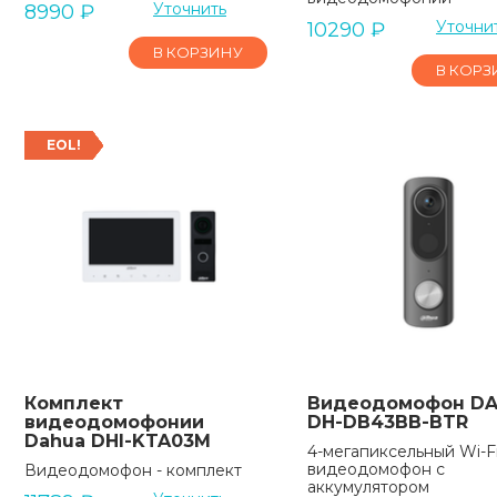
Уточнить
8990
₽
Уточни
10290
₽
В КОРЗИНУ
В КОРЗ
EOL!
Комплект
Видеодомофон D
видеодомофонии
DH-DB43BB-BTR
Dahua DHI-KTA03M
4-мегапиксельный Wi-F
видеодомофон с
Видеодомофон - комплект
аккумулятором