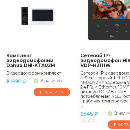
Комплект
Сетевой IP-
видеодомофонии
видеодомофон Hi
Dahua DHI-KTA02M
VDP-H2111W
Видеодомофон-комплект
Сетевой IP-видеодомо
4.3" сенсорный TFT LC
В наличии
10990
₽
480x272 - поддержка W
2.4 ГГц и Ethernet 10M/
питание DC 12 В / PoE -
В КОРЗИНУ
потребляемая мощност
- рабочая температура 
…
В нали
6545
₽
13090
₽
В КОРЗ