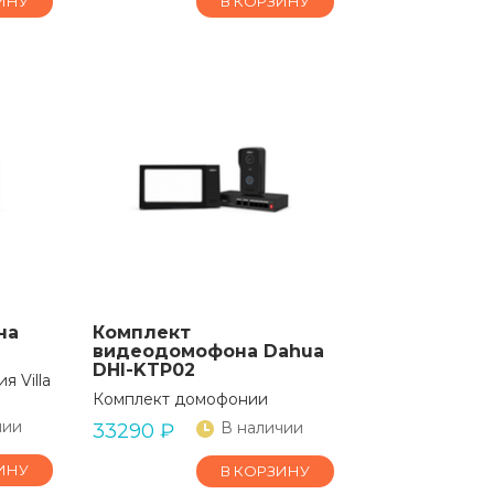
ИНУ
В КОРЗИНУ
на
Комплект
видеодомофона Dahua
DHI-KTP02
я Villa
Комплект домофонии
чии
В наличии
33290
₽
ИНУ
В КОРЗИНУ