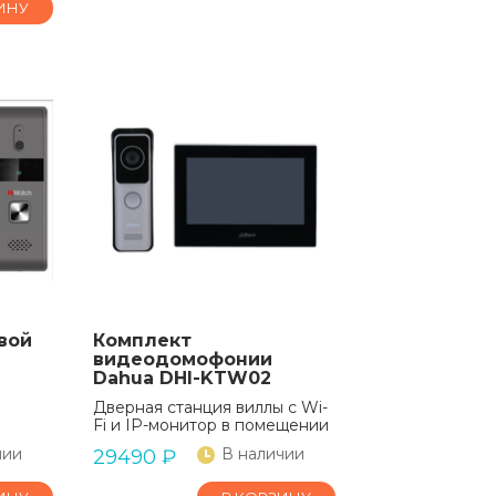
ИНУ
вой
Комплект
видеодомофонии
Dahua DHI-KTW02
Дверная станция виллы с Wi-
Fi и IP-монитор в помещении
чии
В наличии
29490
₽