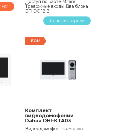
Доступ по карте Mifare
Тревожные входы Два блока
ИНУ
БП DC 12 В
Цена по запросу
EOL!
Комплект
видеодомофонии
Dahua DHI-KTA03
Видеодомофон - комплект