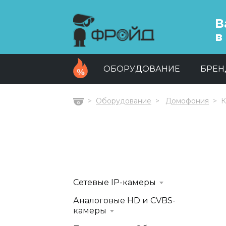
В
в
ОБОРУДОВАНИЕ
БРЕ
Оборудование
Домофония
К
Главная
Сетевые IP-камеры
Аналоговые HD и CVBS-
камеры