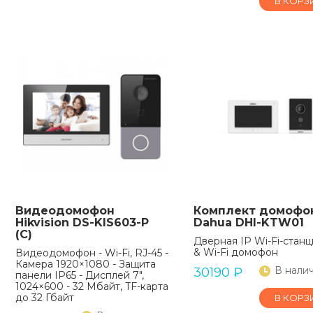
В КОРЗ
Видеодомофон
Комплект домофо
Hikvision DS-KIS603-P
Dahua DHI-KTW01
(C)
Дверная IP Wi-Fi-станци
& Wi-Fi домофон
Видеодомофон - Wi-Fi, RJ-45 -
Камера 1920×1080 - Защита
В нали
30190
₽
панели IP65 - Дисплей 7",
1024×600 - 32 Мбайт, TF-карта
до 32 Гбайт
В КОРЗ