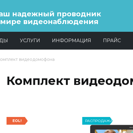
аш надежный проводник
 мире видеонаблюдения
НДЫ
УСЛУГИ
ИНФОРМАЦИЯ
ПРАЙС
омплект видеодомофона
Комплект видеодо
EOL!
РАСПРОДАЖА