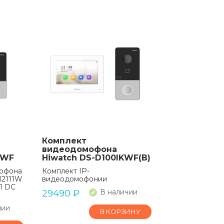
Комплект
видеодомофона
KWF
Hiwatch DS-D100IKWF(B)
мофона
Комплект IP-
H2111W
видеодомофонии
П DC
В наличии
29490
₽
чии
В КОРЗИНУ