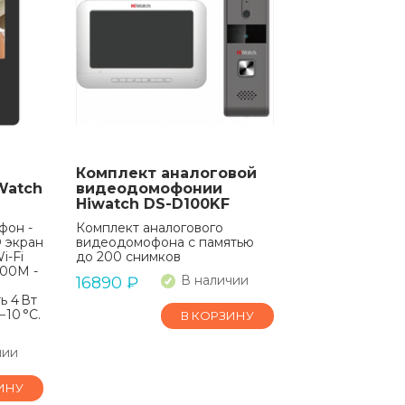
Комплект аналоговой
Watch
видеодомофонии
Hiwatch DS-D100KF
фон -
Комплект аналогового
D экран
видеодомофона c памятью
i-Fi
до 200 снимков
100M -
В наличии
16890
₽
ь 4 Вт
−10 °C.
В КОРЗИНУ
чии
ИНУ