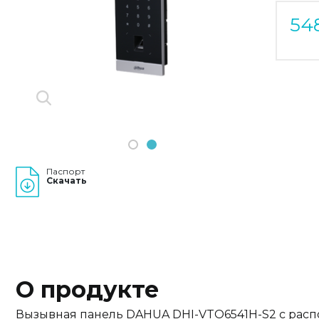
Previous
Next
54
1
2
Паспорт
Скачать
О продукте
Вызывная панель DAHUA DHI-VTO6541H-S2 c расп