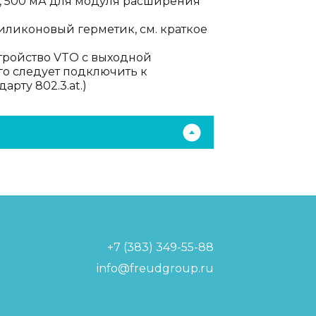
а, 500 мА для модуля расширения
силиконовый герметик, см. краткое
тройство VTO с выходной
го следует подключить к
арту 802.3.at.)
+7 (383) 349-55-88
info@freudgroup.ru