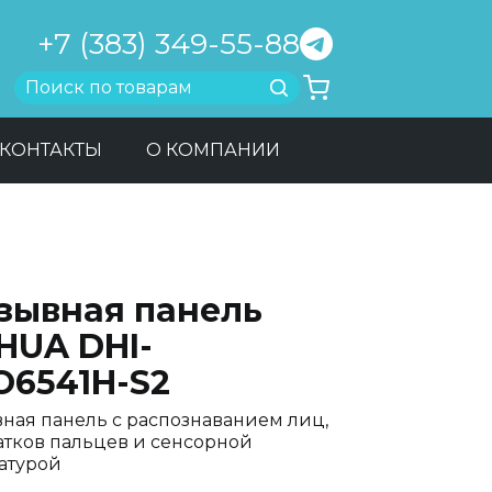
+7 (383) 349-55-88
Найти
КОНТАКТЫ
О КОМПАНИИ
зывная панель
HUA DHI-
O6541H-S2
ная панель c распознаванием лиц,
атков пальцев и сенсорной
атурой