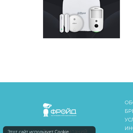
FreudGroup
ОБ
БР
УС
ИН
Группа компаний
Этот сайт использует Cookie