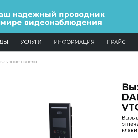
аш надежный проводник
 мире видеонаблюдения
НДЫ
УСЛУГИ
ИНФОРМАЦИЯ
ПРАЙС
ызывные панели
Вы
DA
VT
Вызыв
отпеч
клави