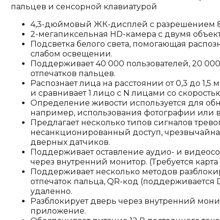
пальцев и сенсорной клавиатурой
4,3-дюймовый ЖК-дисплей с разрешением 8
2-мегапиксельная HD-камера с двумя объек
Подсветка белого света, помогающая распоз
слабом освещении.
Поддерживает 40 000 пользователей, 20 000 
отпечатков пальцев.
Распознает лица на расстоянии от 0,3 до 1,5 м
и сравнивает 1 лицо с N лицами со скоростью
Определение живости используется для об
например, использования фотографии или в
Предлагает несколько типов сигналов трево
несанкционированный доступ, чрезвычайная
дверных датчиков.
Поддерживает оставление аудио- и видеосо
через внутренний монитор. (Требуется карта 
Поддерживает несколько методов разблокиро
отпечаток пальца, QR-код (поддерживается D
удаленно.
Разблокирует дверь через внутренний мони
приложение.