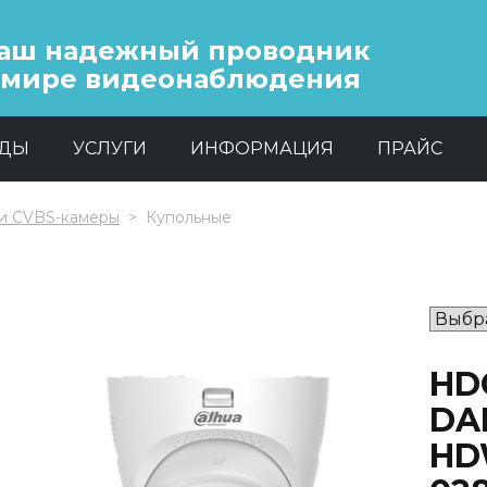
аш надежный проводник
 мире видеонаблюдения
НДЫ
УСЛУГИ
ИНФОРМАЦИЯ
ПРАЙС
и CVBS-камеры
Купольные
HD
DA
HD