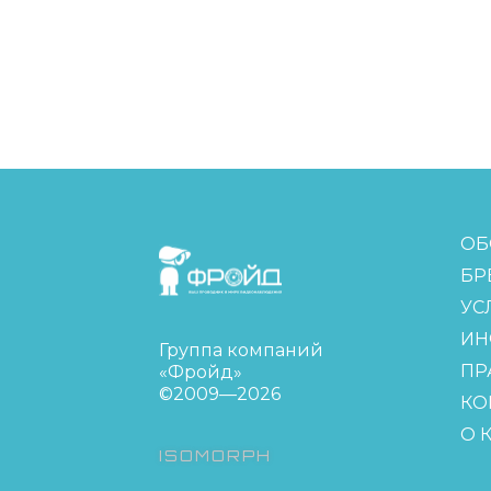
FreudGroup
ОБ
БР
УС
ИН
Группа компаний
ПР
«Фройд»
©2009—2026
КО
О 
ISOMORPH