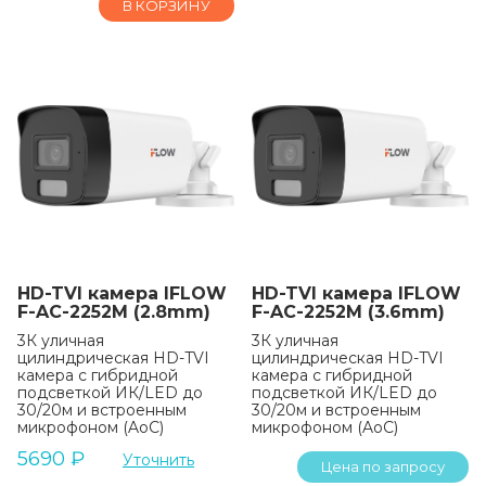
В КОРЗИНУ
HD-TVI камера IFLOW
HD-TVI камера IFLOW
F-AC-2252M (2.8mm)
F-AC-2252M (3.6mm)
3К уличная
3К уличная
цилиндрическая HD-TVI
цилиндрическая HD-TVI
камера с гибридной
камера с гибридной
подсветкой ИК/LED до
подсветкой ИК/LED до
30/20м и встроенным
30/20м и встроенным
микрофоном (AoC)
микрофоном (AoC)
5690
₽
Уточнить
Цена по запросу