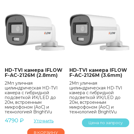
HD-TVI камера IFLOW
HD-TVI камера IFLOW
F-AC-2126M (2.8mm)
F-AC-2126M (3.6mm)
2Мп уличная
2Мп уличная
цилиндрическая HD-TVI
цилиндрическая HD-TVI
камера с гибридной
камера с гибридной
подсветкой ИК/LED до
подсветкой ИК/LED до
20м, встроенным
20м, встроенным
микрофоном (AoC) и
микрофоном (AoC) и
технологией BrightVu
технологией BrightVu
4790
₽
Уточнить
Цена по запросу
В КОРЗИНУ