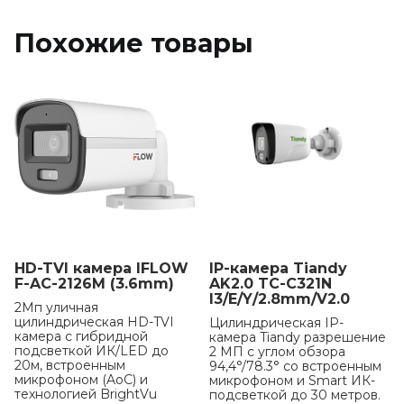
Похожие товары
HD-TVI камера IFLOW
IP-камера Tiandy
F-AC-2126M (3.6mm)
AK2.0 TC-C321N
I3/E/Y/2.8mm/V2.0
2Мп уличная
цилиндрическая HD-TVI
Цилиндрическая IP-
камера с гибридной
камера Tiandy разрешение
подсветкой ИК/LED до
2 МП с углом обзора
20м, встроенным
94,4°/78.3° со встроенным
микрофоном (AoC) и
микрофоном и Smart ИК-
технологией BrightVu
подсветкой до 30 метров.