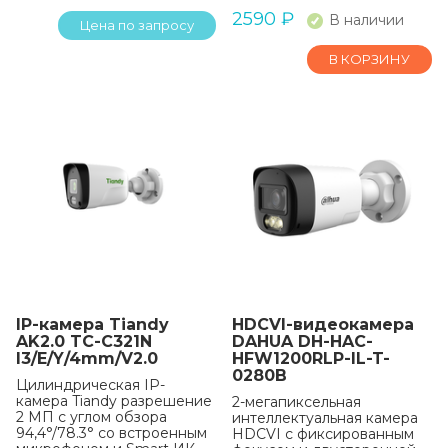
2590
₽
В наличии
Цена по запросу
В КОРЗИНУ
IP-камера Tiandy
HDCVI-видеокамера
AK2.0 TC-C321N
DAHUA DH-HAC-
I3/E/Y/4mm/V2.0
HFW1200RLP-IL-T-
0280B
Цилиндрическая IP-
камера Tiandy разрешение
2-мегапиксельная
2 МП с углом обзора
интеллектуальная камера
94,4°/78.3° со встроенным
HDCVI с фиксированным