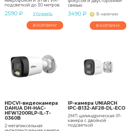
микрофоном и Smart ИК-
фокусом и двусторонней
подсветкой до 30 метров.
связью
2590
₽
3490
₽
Уточнить
В наличии
В КОРЗИНУ
В КОРЗИНУ
HDCVI-видеокамера
IP-камера UNIARCH
DAHUA DH-HAC-
IPC-B132-AF28-DL-ECO
HFW1200RLP-IL-T-
2МП цилиндрическая IP-
0360B
камера c двойной
подсветкой
2-мегапиксельная
интеллектуальная камера