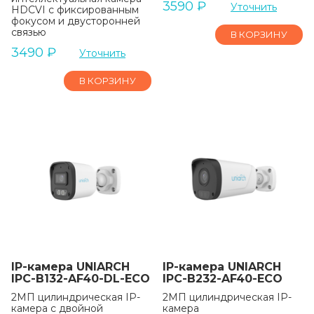
3590
₽
Уточнить
HDCVI с фиксированным
фокусом и двусторонней
связью
В КОРЗИНУ
3490
₽
Уточнить
В КОРЗИНУ
IP-камера UNIARCH
IP-камера UNIARCH
IPC-B132-AF40-DL-ECO
IPC-B232-AF40-ECO
2МП цилиндрическая IP-
2МП цилиндрическая IP-
камера c двойной
камера