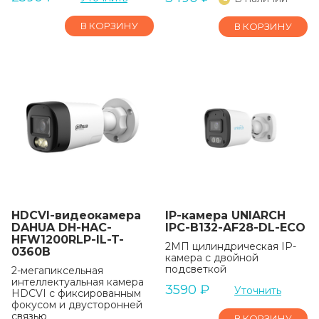
В КОРЗИНУ
В КОРЗИНУ
HDCVI-видеокамера
IP-камера UNIARCH
DAHUA DH-HAC-
IPC-B132-AF28-DL-ECO
HFW1200RLP-IL-T-
2МП цилиндрическая IP-
0360B
камера c двойной
подсветкой
2-мегапиксельная
интеллектуальная камера
3590
₽
Уточнить
HDCVI с фиксированным
фокусом и двусторонней
связью
В КОРЗИНУ