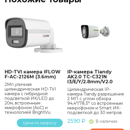
HD-TVI камера IFLOW
IP-камера Tiandy
F-AC-2126M (3.6mm)
AK2.0 TC-C321N
I3/E/Y/2.8mm/V2.0
2Мп уличная
цилиндрическая HD-TVI
Цилиндрическая IP-
камера с гибридной
камера Tiandy разрешение
подсветкой ИК/LED до
2 МП с углом обзора
20м, встроенным
94,4°/78.3° со встроенным
микрофоном (AoC) и
микрофоном и Smart ИК-
технологией BrightVu
подсветкой до 30 метров.
2590
₽
В наличии
Цена по запросу