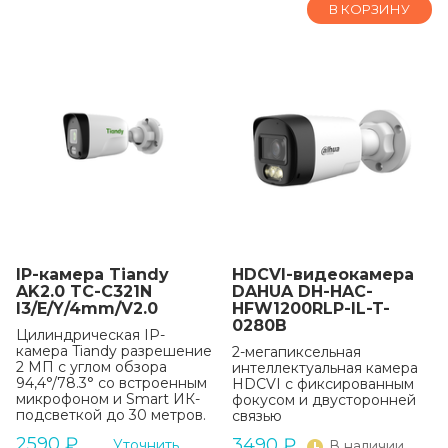
В КОРЗИНУ
IP-камера Tiandy
HDCVI-видеокамера
AK2.0 TC-C321N
DAHUA DH-HAC-
I3/E/Y/4mm/V2.0
HFW1200RLP-IL-T-
0280B
Цилиндрическая IP-
камера Tiandy разрешение
2-мегапиксельная
2 МП с углом обзора
интеллектуальная камера
94,4°/78.3° со встроенным
HDCVI с фиксированным
микрофоном и Smart ИК-
фокусом и двусторонней
подсветкой до 30 метров.
связью
2590
₽
3490
₽
Уточнить
В наличии