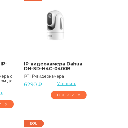
IP-
IP-видеокамера Dahua
DH-SD-H4C-0400B
мера c
PT IP-видеокамера
том до
Уточнить
6290
₽
ть
В КОРЗИНУ
ИНУ
EOL!