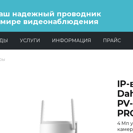
аш надежный проводник
 мире видеонаблюдения
НДЫ
УСЛУГИ
ИНФОРМАЦИЯ
ПРАЙС
еры
IP
Da
PV
PR
4 Мп 
камер