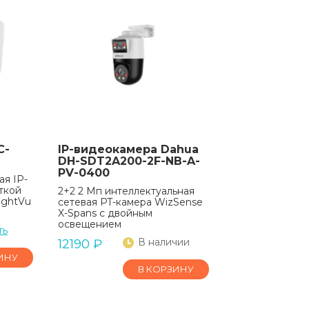
C-
IP-видеокамера Dahua
DH-SDT2A200-2F-NB-A-
PV-0400
я IP-
ткой
2+2 2 Мп интеллектуальная
ightVu
сетевая PT-камера WizSense
X-Spans с двойным
освещением
ть
В наличии
12190
₽
ИНУ
В КОРЗИНУ