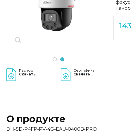
фокус
Previous
Next
панор
14
1
2
Паспорт
Сертификат
Скачать
Скачать
О продукте
DH-SD-P4FP-PV-4G-EAU-0400B-PRO