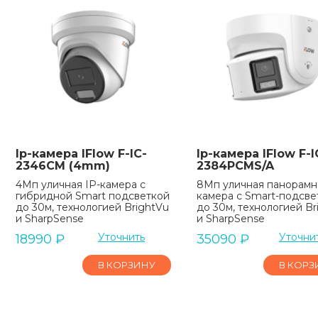
Ip-камера IFlow F-IC-
Ip-камера IFlow F-I
2346CM (4mm)
2384PCMS/A
4Мп уличная IP-камера с
8Мп уличная панорамна
гибридной Smart подсветкой
камера с Smart-подсве
до 30м, технологией BrightVu
до 30м, технологией Br
и SharpSense
и SharpSense
Уточнить
Уточни
18990
₽
35090
₽
В КОРЗИНУ
В КОРЗ