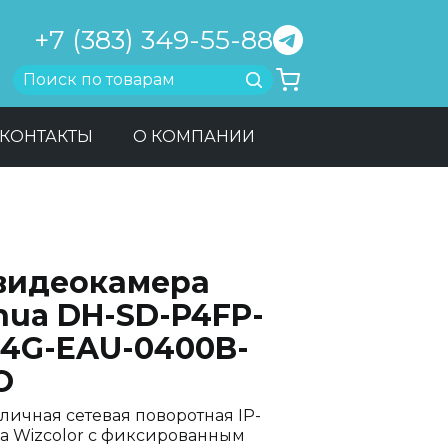
+7 (383) 349-55-88
Найти
КОНТАКТЫ
О КОМПАНИИ
-видеокамера
hua DH-SD-P4FP-
-4G-EAU-0400B-
O
уличная сетевая поворотная IP-
а Wizcolor с фиксированным