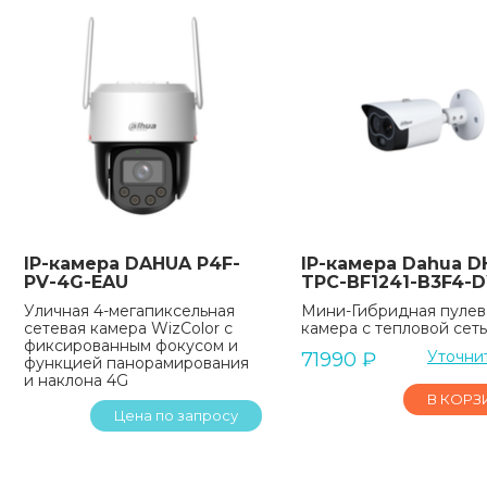
IP-камера DAHUA P4F-
IP-камера Dahua DH
PV-4G-EAU
TPC-BF1241-B3F4-
Уличная 4-мегапиксельная
Мини-Гибридная пулев
сетевая камера WizColor с
камера с тепловой сет
фиксированным фокусом и
Уточни
71990
₽
функцией панорамирования
и наклона 4G
В КОРЗ
Цена по запросу