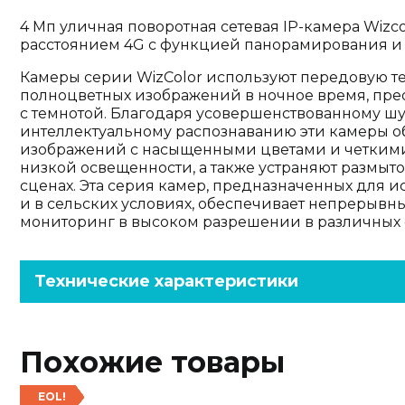
4 Мп уличная поворотная сетевая IP-камера Wiz
расстоянием 4G с функцией панорамирования и
Камеры серии WizColor используют передовую т
полноцветных изображений в ночное время, пре
с темнотой. Благодаря усовершенствованному 
интеллектуальному распознаванию эти камеры 
изображений с насыщенными цветами и четкими
низкой освещенности, а также устраняют размы
сценах. Эта серия камер, предназначенных для ис
и в сельских условиях, обеспечивает непрерывн
мониторинг в высоком разрешении в различных 
Технические характеристики
Похожие товары
EOL!