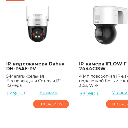
IP-видеокамера Dahua
IP-камера IFLOW F-
DH-P5AE-PV
2444CISW
5-Мегапиксельная
4 Мп поворотная IP-ка
Беспроводная Сетевая PT-
подсветкой белым све
Камера
30м, Wi-Fi
Уточнить
Уточни
11490
₽
33090
₽
В КОРЗИНУ
В КОРЗ