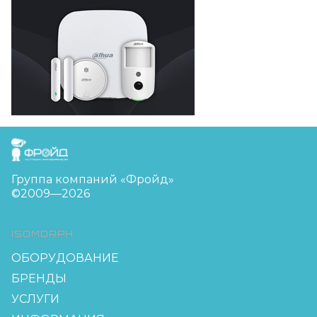
FreudGroup
Группа компаний «Фройд»
©2009—2026
ISOMORPH
ОБОРУДОВАНИЕ
БРЕНДЫ
УСЛУГИ