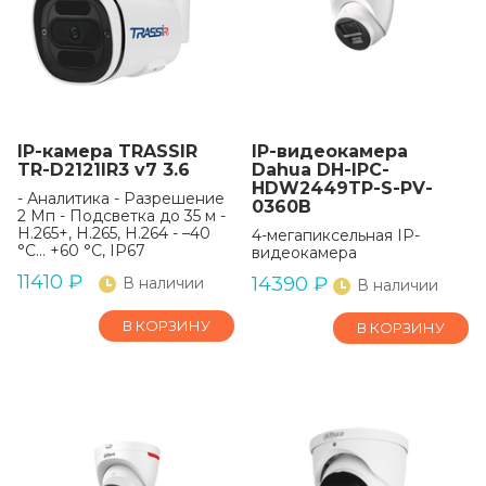
IP-камера TRASSIR
IP-видеокамера
TR-D2121IR3 v7 3.6
Dahua DH-IPC-
HDW2449TP-S-PV-
- Аналитика - Разрешение
0360B
2 Мп - Подсветка до 35 м -
H.265+, H.265, H.264 - –40
4-мегапиксельная IP-
°C... +60 °C, IP67
видеокамера
11410
₽
14390
₽
В наличии
В наличии
В КОРЗИНУ
В КОРЗИНУ