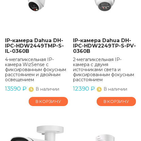
IP-камера Dahua DH-
IP-камера Dahua DH-
IPC-HDW2449TMP-S-
IPC-HDW2249TP-S-PV-
IL-0360B
0360B
4-мегапиксельная IP-
2-мегапиксельная IP-
камера WizSense с
камера с двумя
фиксированным фокусным
источниками света и
расстоянием и двойным
фиксированным фокусным
освещением
расстоянием
13590
₽
12390
₽
В наличии
В наличии
В КОРЗИНУ
В КОРЗИНУ