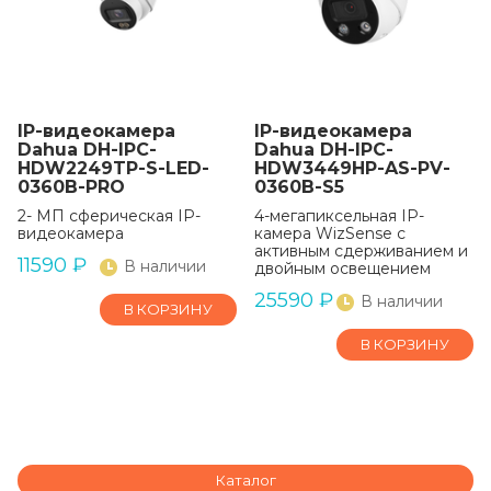
IP-видеокамера
IP-видеокамера
Dahua DH-IPC-
Dahua DH-IPC-
HDW2249TP-S-LED-
HDW3449HP-AS-PV-
0360B-PRO
0360B-S5
2- МП сферическая IP-
4-мегапиксельная IP-
видеокамера
камера WizSense с
активным сдерживанием и
11590
₽
В наличии
двойным освещением
25590
₽
В наличии
В КОРЗИНУ
В КОРЗИНУ
Каталог