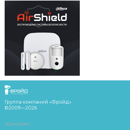
FreudGroup
Группа компаний «Фройд»
©2009—2026
ISOMORPH