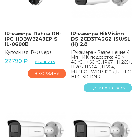
IP-камера Dahua DH-
IP-камера HikVision
IPC-HDBW3249EP-S-
DS-2CD3T46G2-ISU/SL
IL-0600B
(H) 2.8
Купольная IP-камера
IP-камера - Разрешение 4
Мп - ИК-подсветка 40 м - –
22790
₽
Уточнить
40 ºC… +60 ºC, IP67 - H.265+,
H.265, H.264+, H.264,
MJPEG - WDR 120 дБ, BLC,
В КОРЗИНУ
HLC, 3D DNR
Цена по запросу