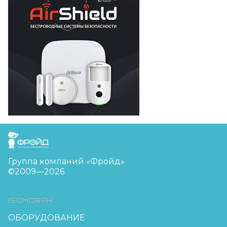
FreudGroup
Группа компаний «Фройд»
©2009—2026
ISOMORPH
ОБОРУДОВАНИЕ