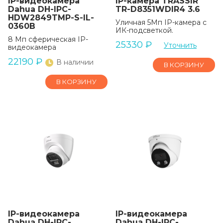
IP-видеокамера
IP-камера TRASSIR
Dahua DH-IPC-
TR-D8351WDIR4 3.6
HDW2849TMP-S-IL-
Уличная 5Мп IP-камера с
0360B
ИК-подсветкой.
8 Мп сферическая IP-
25330
₽
Уточнить
видеокамера
22190
₽
В наличии
В КОРЗИНУ
В КОРЗИНУ
IP-видеокамера
IP-видеокамера
Dahua DH-IPC-
Dahua DH-IPC-