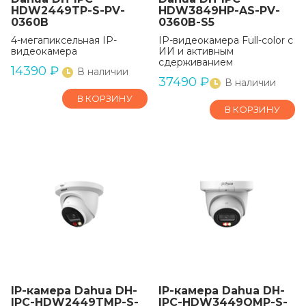
HDW2449TP-S-PV-
HDW3849HP-AS-PV-
0360B
0360B-S5
4-мегапиксельная IP-
IP-видеокамера Full-color с
видеокамера
ИИ и активным
сдерживанием
14390
₽
В наличии
37490
₽
В наличии
В КОРЗИНУ
В КОРЗИНУ
IP-камера Dahua DH-
IP-камера Dahua DH-
IPC-HDW2449TMP-S-
IPC-HDW3449QMP-S-