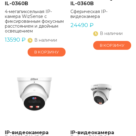
IL-0360B
IL-0360B
4-мегапиксельная IP-
Сферическая IP-
камера WizSense с
видеокамера
фиксированным фокусным
24490
₽
расстоянием и двойным
освещением
В наличии
13590
₽
В наличии
В КОРЗИНУ
В КОРЗИНУ
IP-видеокамера
IP-видеокамера