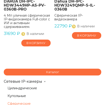
DAHUA DH-IPC-
Dahua DH-IPC-
HDW3449HP-AS-PV-
HDW3249QMP-S-IL-
0360B-PRO
0360B
4 Mп уличная сферическая
Сферическая IP-
IP-видеокамера Full-color с
видеокамера
ИИ и активным
22790
₽
В наличии
сдерживанием.
31690
₽
В наличии
В КОРЗИНУ
В КОРЗИНУ
Каталог
Сетевые IP-камеры
Цилиндрические
Купольные
Сферические