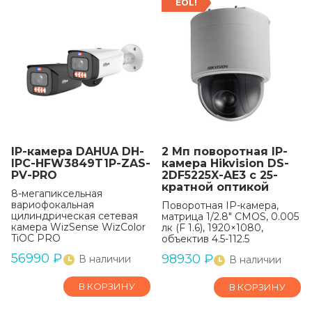
EOL!
IP-камера DAHUA DH-
2 Мп поворотная IP-
IPC-HFW3849T1P-ZAS-
камера Hikvision DS-
PV-PRO
2DF5225X-AE3 с 25-
кратной оптикой
8-мегапиксельная
вариофокальная
Поворотная IP-камера,
цилиндрическая сетевая
матрица 1/2.8" CMOS, 0.005
камера WizSense WizColor
лк (F 1.6), 1920×1080,
TiOC PRO
объектив 4.5-112.5
56990
₽
98930
₽
В наличии
В наличии
В КОРЗИНУ
В КОРЗИНУ