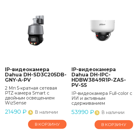
IP-видеокамера
IP-видеокамера
Dahua DH-SD3C205DB-
Dahua DH-IPC-
GNY-A-PV
HDBW3849R1P-ZAS-
PV-S5
2 Мп 5-кратная сетевая
PTZ-камера Smart с
IP-видеокамера Full-color с
двойным освещением
ИИ и активным
WizSense
сдерживанием
21490
₽
53990
₽
В наличии
В наличии
В КОРЗИНУ
В КОРЗИНУ