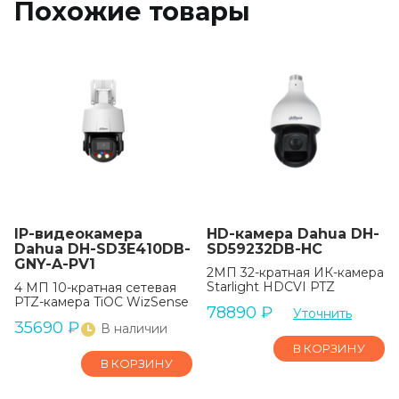
Похожие товары
IP-видеокамера
HD-камера Dahua DH-
Dahua DH-SD3E410DB-
SD59232DB-HC
GNY-A-PV1
2МП 32-кратная ИК-камера
Starlight HDCVI PTZ
4 МП 10-кратная сетевая
PTZ-камера TiOC WizSense
78890
₽
Уточнить
35690
₽
В наличии
В КОРЗИНУ
В КОРЗИНУ