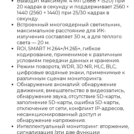
Выводит максимум. 4 Мп (2688 × 1520) при
20 кадрах в секунду и поддерживает 2560 ×
1440 (2560 × 1440) при 25/30 кадрах в
секунду.
Встроенный многоядерный светильник,
максимальное расстояние для ИК-
излучения составляет 30 м, а для тёплого
света — 20 м.
ROI, SMART H.264+/H.265+, гибкое
кодирование, применимое к различным
условиям передачи данных и хранения.
Режим поворота, WDR, 3D NR, HLC, BLC,
цифровые водяные знаки, применимые к
различным сценам мониторинга.
Обнаружение аномалий: обнаружение
движения, вмешательство в видеозапись,
обнаружение звука, отсутствие SD-карты,
заполнение SD-карты, ошибка SD-карты,
отключение от сети, конфликт IP-адресов,
несанкционированный доступ и
обнаружение напряжения.
Интеллектуальный мониторинг: вторжение,
сигнализация (эти две функции