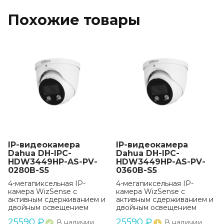
Похожие товары
IP-видеокамера
IP-видеокамера
Dahua DH-IPC-
Dahua DH-IPC-
HDW3449HP-AS-PV-
HDW3449HP-AS-PV-
0280B-S5
0360B-S5
4-мегапиксельная IP-
4-мегапиксельная IP-
камера WizSense с
камера WizSense с
активным сдерживанием и
активным сдерживанием и
двойным освещением
двойным освещением
25590
₽
25590
₽
В наличии
В наличии