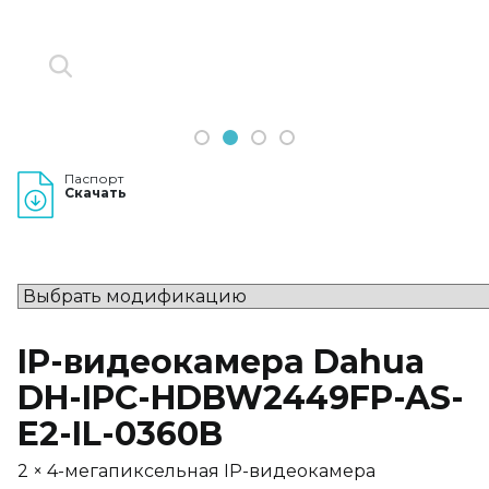
1
2
3
4
Паспорт
Скачать
IP-видеокамера Dahua
DH-IPC-HDBW2449FP-AS-
E2-IL-0360B
2 × 4-мегапиксельная IP-видеокамера