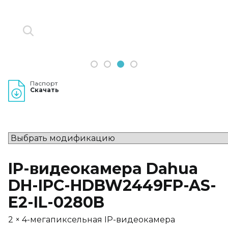
1
2
3
4
Паспорт
Скачать
IP-видеокамера Dahua
DH-IPC-HDBW2449FP-AS-
E2-IL-0280B
2 × 4-мегапиксельная IP-видеокамера