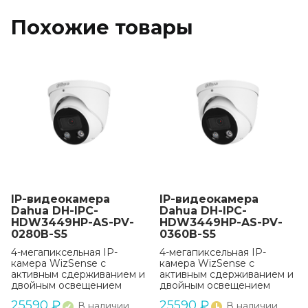
Похожие товары
IP-видеокамера
IP-видеокамера
Dahua DH-IPC-
Dahua DH-IPC-
HDW3449HP-AS-PV-
HDW3449HP-AS-PV-
0280B-S5
0360B-S5
4-мегапиксельная IP-
4-мегапиксельная IP-
камера WizSense с
камера WizSense с
активным сдерживанием и
активным сдерживанием и
двойным освещением
двойным освещением
25590
₽
25590
₽
В наличии
В наличии