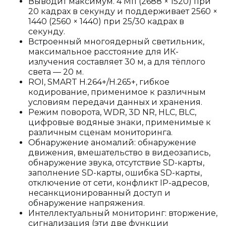
Выводит максимум. 4 Мп (2688 × 1520) при
20 кадрах в секунду и поддерживает 2560 ×
1440 (2560 × 1440) при 25/30 кадрах в
секунду.
Встроенный многоядерный светильник,
максимальное расстояние для ИК-
излучения составляет 30 м, а для тёплого
света — 20 м.
ROI, SMART H.264+/H.265+, гибкое
кодирование, применимое к различным
условиям передачи данных и хранения.
Режим поворота, WDR, 3D NR, HLC, BLC,
цифровые водяные знаки, применимые к
различным сценам мониторинга.
Обнаружение аномалий: обнаружение
движения, вмешательство в видеозапись,
обнаружение звука, отсутствие SD-карты,
заполнение SD-карты, ошибка SD-карты,
отключение от сети, конфликт IP-адресов,
несанкционированный доступ и
обнаружение напряжения.
Интеллектуальный мониторинг: вторжение,
сигнализация (эти две функции