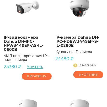
IP-видеокамера
IP-камера Dahua DH-
Dahua DH-IPC-
IPC-HDBW3449EP-S-
HFW3449EP-AS-IL-
IL-0280B
0600B
Купольная IP-камера
4МП цилиндрическая IP-
24490
₽
видеокамера
В наличии
25390
₽
Уточнить
В КОРЗИНУ
В КОРЗИНУ