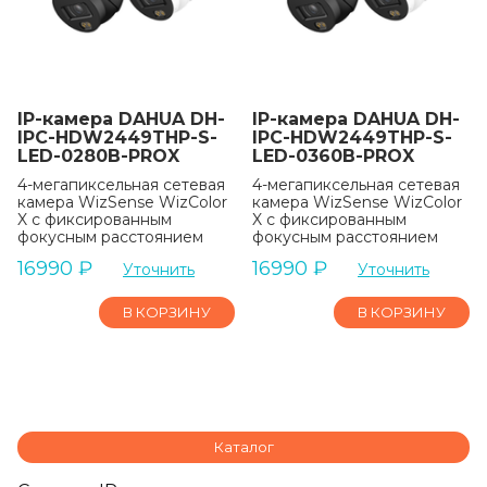
IP-камера DAHUA DH-
IP-камера DAHUA DH-
IPC-HDW2449THP-S-
IPC-HDW2449THP-S-
LED-0280B-PROX
LED-0360B-PROX
4-мегапиксельная сетевая
4-мегапиксельная сетевая
камера WizSense WizColor
камера WizSense WizColor
X с фиксированным
X с фиксированным
фокусным расстоянием
фокусным расстоянием
16990
₽
16990
₽
Уточнить
Уточнить
В КОРЗИНУ
В КОРЗИНУ
Каталог