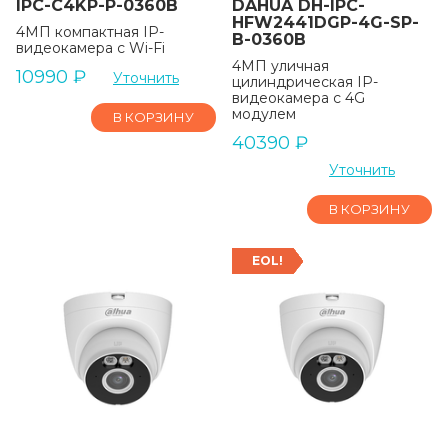
IPC-C4KP-P-0360B
DAHUA DH-IPC-
HFW2441DGP-4G-SP-
4МП компактная IP-
B-0360B
видеокамера с Wi-Fi
4МП уличная
10990
₽
Уточнить
цилиндрическая IP-
видеокамера с 4G
модулем
В КОРЗИНУ
40390
₽
Уточнить
В КОРЗИНУ
EOL!