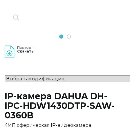
1
2
Паспорт
Скачать
IP-камера DAHUA DH-
IPC-HDW1430DTP-SAW-
0360B
4МП сферическая IP-видеокамера