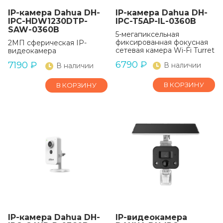
IP-камера Dahua DH-
IP-камера Dahua DH-
IPC-HDW1230DTP-
IPC-T5AP-IL-0360B
SAW-0360B
5-мегапиксельная
фиксированная фокусная
2МП сферическая IP-
сетевая камера Wi-Fi Turret
видеокамера
6790
₽
7190
₽
В наличии
В наличии
В КОРЗИНУ
В КОРЗИНУ
IP-камера Dahua DH-
IP-видеокамера