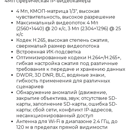
4Мп сферическая IP-видеокамера
4 Мп, КМОП-матрица 1/3", высокая
чувствительность, высокое разрешение
Максимальный видеопоток 4 Мп
(2560×1440) @ 20 к/с, 3 Мп (2304×1296) @ 25
к/с
Кодек H.265, высокая степень сжатия,
сверхмалый размер видеопотока
Встроенная ИК-подсветка
Оптимизированные кодеки H.264+/H.265+,
гибкая настройка сжатия под различные
требования к передаче и хранению данных
DWDR, 3D DNR, BLC, водяные знаки,
гибкость применения для различных
сценариев
Обнаружение аномалий (движение,
закрытие объектива, звук; отсутствие SD-
карты, заполнение SD-карты, ошибка SD-
карты; сбой сети, конфликт IP-адресов,
несанкционированный доступ
Антенна для Wi-Fi в диапазоне 2.4 ГГц, до
120 м в пределах прямой видимости