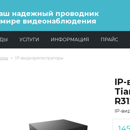
аш надежный проводник
 мире видеонаблюдения
НДЫ
УСЛУГИ
ИНФОРМАЦИЯ
ПРАЙС
торы
IP-видеорегистраторы
IP
Tia
R31
IP-ви
14