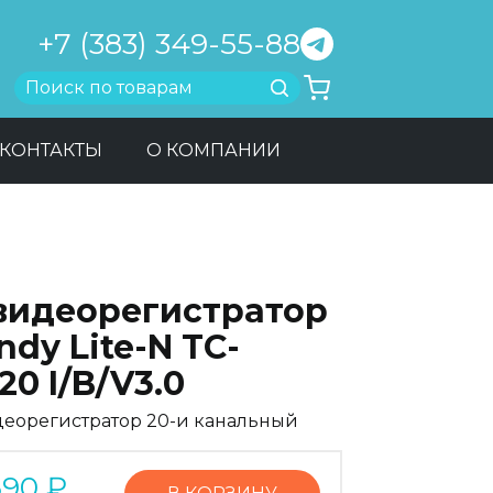
+7 (383) 349-55-88
Найти
КОНТАКТЫ
О КОМПАНИИ
-видеорегистратор
ndy Lite-N TC-
20 I/B/V3.0
деорегистратор 20-и канальный
590
₽