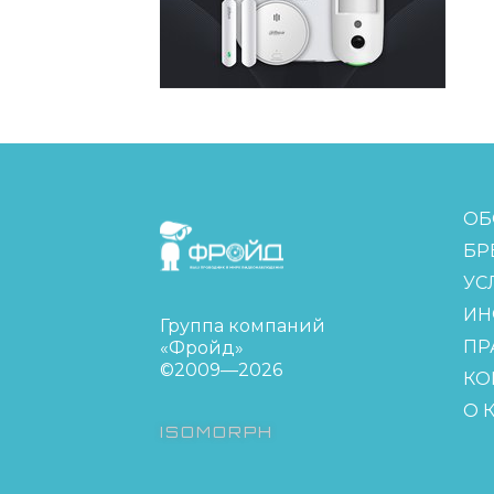
FreudGroup
ОБ
БР
УС
ИН
Группа компаний
ПР
«Фройд»
©2009—2026
КО
О 
ISOMORPH