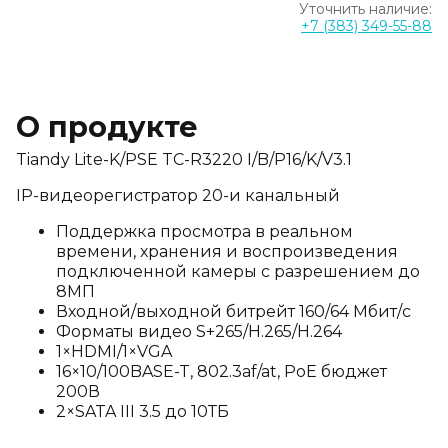
Уточнить наличие:
+7 (383) 349-55-88
О продукте
Tiandy Lite-K/PSE TC-R3220 I/B/P16/K/V3.1
IP-видеорегистратор 20-и канальный
Поддержка просмотра в реальном
времени, хранения и воспроизведения
подключенной камеры с разрешением до
8МП
Входной/выходной битрейт 160/64 Мбит/c
Форматы видео S+265/H.265/H.264
1×HDMI/1×VGA
16×10/100BASE-T, 802.3af/at, PoE бюджет
200В
2×SATA III 3.5 до 10ТБ