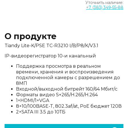
Уточнить наличие:
+7 (383) 349-55-88
О продукте
Tiandy Lite-K/PSE TC-R3210 I/B/P8/K/V3.1
IP-видеорегистратор 10-и канальный
Поддержка просмотра в реальном
времени, хранения и воспроизведения
подключенной камеры с разрешением до
8МП
Входной/выходной битрейт 160/64 Мбит/c
Форматы видео S+265/H.265/H.264
1×HDMI/1×VGA
8×10/100BASE-T, 802.3af/at, PoE бюджет 120В
2×SATA III 3.5 до 10ТБ