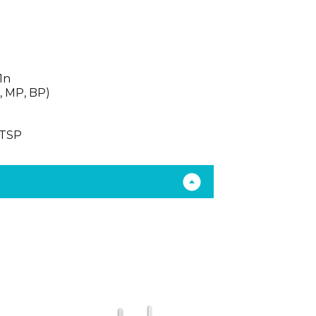
1n
, MP, BP)
RTSP