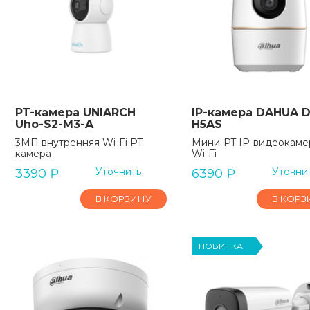
PT-камера UNIARCH
IP-камера DAHUA D
Uho-S2-M3-A
H5AS
3МП внутренняя Wi-Fi PT
Мини-PT IP-видеокаме
камера
Wi-Fi
Уточнить
Уточни
3390
₽
6390
₽
В КОРЗИНУ
В КОРЗ
НОВИНКА