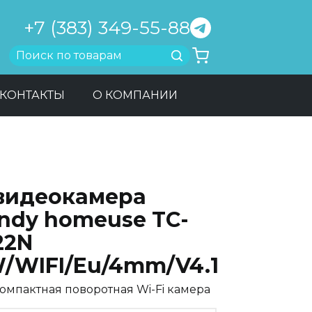
+7 (383) 349-55-88
Найти
КОНТАКТЫ
О КОМПАНИИ
-видеокамера
andy homeuse TC-
22N
W/WIFI/Eu/4mm/V4.1
омпактная поворотная Wi-Fi камера