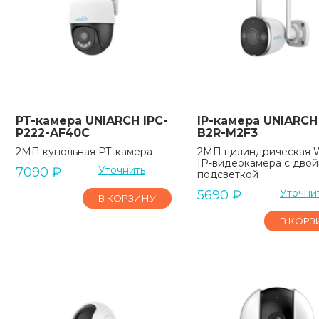
PT-камера UNIARCH IPC-
IP-камера UNIARCH
P222-AF40C
B2R-M2F3
2МП купольная РТ-камера
2МП цилиндрическая W
IP-видеокамера с дво
Уточнить
7090
₽
подсветкой
Уточни
5690
₽
В КОРЗИНУ
В КОРЗ