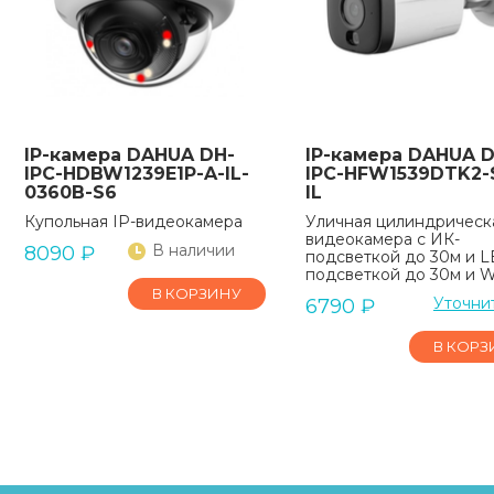
IP-камера DAHUA DH-
IP-камера DAHUA D
IPC-HDBW1239E1P-A-IL-
IPC-HFW1539DTK2
0360B-S6
IL
Купольная IP-видеокамера
Уличная цилиндрическа
видеокамера с ИК-
В наличии
8090
₽
подсветкой до 30м и L
подсветкой до 30м и Wi
В КОРЗИНУ
Уточни
6790
₽
В КОРЗ