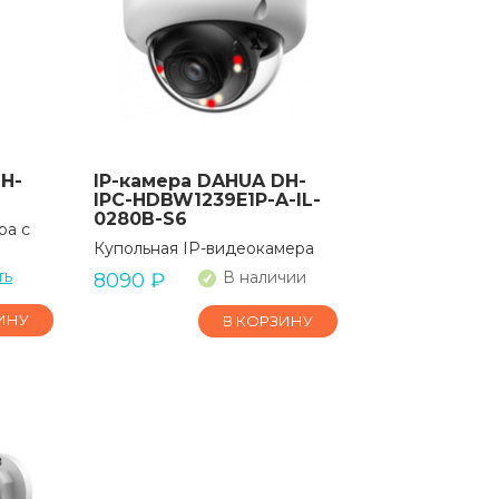
H-
IP-камера DAHUA DH-
IPC-HDBW1239E1P-A-IL-
0280B-S6
ра с
Купольная IP-видеокамера
ть
В наличии
8090
₽
ИНУ
В КОРЗИНУ