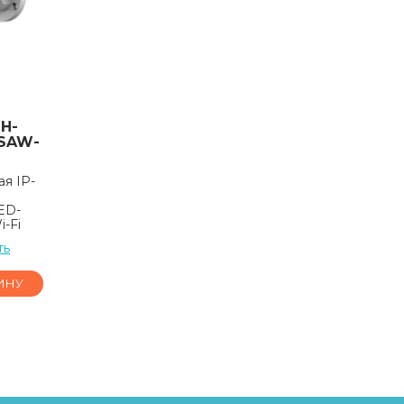
H-
-SAW-
я IP-
ED-
-Fi
ть
ИНУ