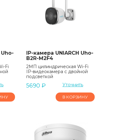
 Uho-
IP-камера UNIARCH Uho-
B2R-M2F4
i-Fi
2МП цилиндрическая Wi-Fi
йной
IP-видеокамера с двойной
подсветкой
ть
Уточнить
5690
₽
ИНУ
В КОРЗИНУ