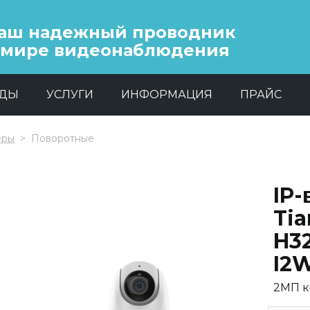
аш надежный проводник
 мире видеонаблюдения
НДЫ
УСЛУГИ
ИНФОРМАЦИЯ
ПРАЙС
еры
Поворотные
IP
Ti
H3
I2
2МП к