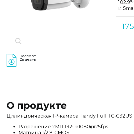
102.9
и Sma
17
Паспорт
Скачать
О продукте
Цилиндрическая IP-камера Tiandy Full TC-C32US I8
Разрешение 2МП 1920×1080@25fps
Матрица 1/2.8"CMOS