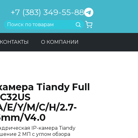
+7 (383) 349-55-88
Найти
КОНТАКТЫ
О КОМПАНИИ
камера Tiandy Full
-C32US
A/E/Y/M/C/H/2.7-
.5mm/V4.0
дрическая IP-камера Tiandy
шение 2 МП с углом обзора