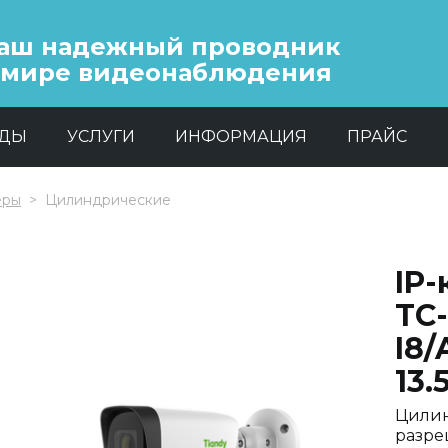
аш надежный проводник
 мире видеонаблюдения
НДЫ
УСЛУГИ
ИНФОРМАЦИЯ
ПРАЙС
еры
Цилиндрические
IP-
TC
I8/
13
Цилин
разре