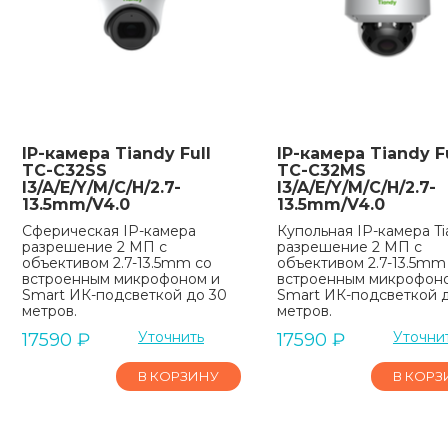
IP-камера Tiandy Full
IP-камера Tiandy Fu
TC-C32SS
TC-C32MS
I3/A/E/Y/M/C/H/2.7-
I3/A/E/Y/M/C/H/2.7-
13.5mm/V4.0
13.5mm/V4.0
Сферическая IP-камера
Купольная IP-камера Ti
разрешение 2 МП с
разрешение 2 МП с
объективом 2.7-13.5mm со
объективом 2.7-13.5mm
встроенным микрофоном и
встроенным микрофон
Smart ИК-подсветкой до 30
Smart ИК-подсветкой 
метров.
метров.
Уточнить
Уточни
17590
₽
17590
₽
В КОРЗИНУ
В КОРЗ