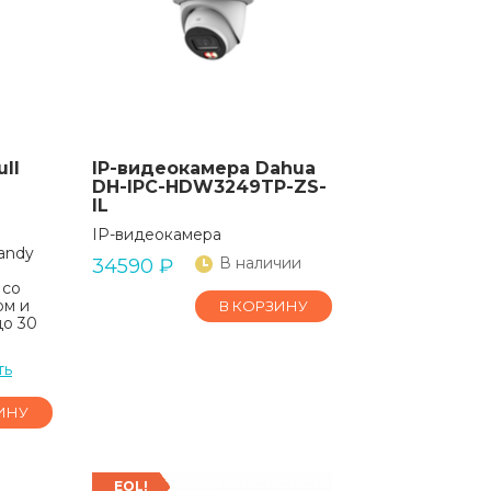
ll
IP-видеокамера Dahua
DH-IPC-HDW3249TP-ZS-
IL
IP-видеокамера
andy
В наличии
34590
₽
 со
ом и
В КОРЗИНУ
до 30
ть
ИНУ
EOL!