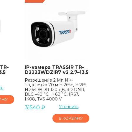
 TR-
IP-камера TRASSIR TR-
.5
D2223WDZIR7 v2 2.7–13.5
Разрешение 2 Мп ИК-
подсветка 70 м H.265+, H.265,
ть
H.264 WDR 120 дБ, 3D DNR,
BLC –40 °C… +60 °C, IP67,
IK08, TVS 4000 V
ИНУ
Уточнить
31540
₽
В КОРЗИНУ