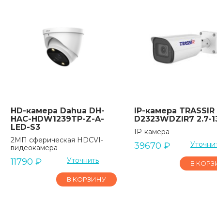
HD-камера Dahua DH-
IP-камера TRASSIR
HAC-HDW1239TP-Z-A-
D2323WDZIR7 2.7-13
LED-S3
IP-камера
2МП сферическая HDCVI-
Уточни
39670
₽
видеокамера
Уточнить
11790
₽
В КОРЗ
В КОРЗИНУ