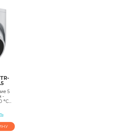
 TR-
.5
ие 5
 -
 °C...
ть
ИНУ