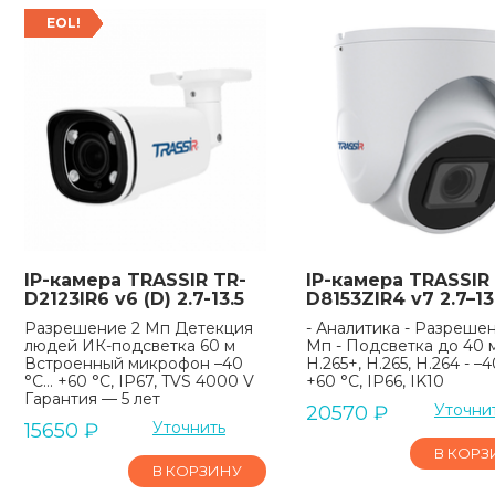
EOL!
IP-камера TRASSIR TR-
IP-камера TRASSIR
D2123IR6 v6 (D) 2.7-13.5
D8153ZIR4 v7 2.7–13
Разрешение 2 Мп Детекция
- Аналитика - Разрешен
людей ИК-подсветка 60 м
Мп - Подсветка до 40 м
Встроенный микрофон –40
H.265+, H.265, H.264 - –40
°C… +60 °C, IP67, TVS 4000 V
+60 °C, IP66, IK10
Гарантия — 5 лет
Уточни
20570
₽
Уточнить
15650
₽
В КОРЗ
В КОРЗИНУ