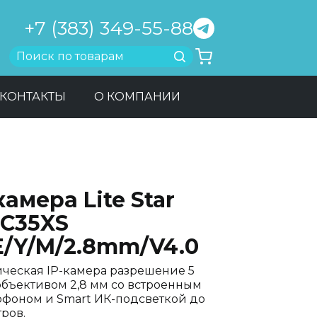
+7 (383) 349-55-88
Найти
КОНТАКТЫ
О КОМПАНИИ
камера Lite Star
-C35XS
E/Y/M/2.8mm/V4.0
ческая IP-камера разрешение 5
объективом 2,8 мм со встроенным
фоном и Smart ИК-подсветкой до
ров.