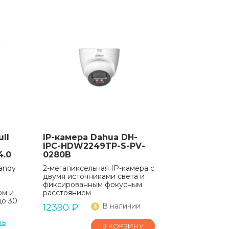
ll
IP-камера Dahua DH-
IPC-HDW2249TP-S-PV-
4.0
0280B
andy
2-мегапиксельная IP-камера с
двумя источниками света и
фиксированным фокусным
ом и
расстоянием
до 30
В наличии
12390
₽
ть
В КОРЗИНУ