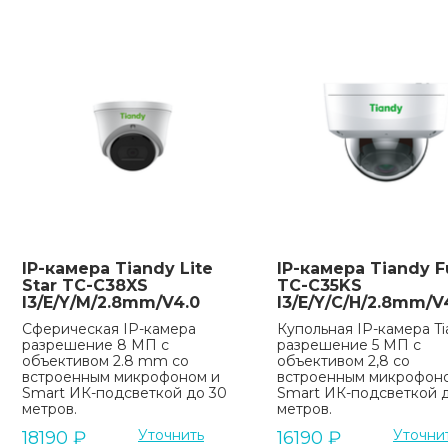
IP-камера Tiandy Lite
IP-камера Tiandy Fu
Star TC-C38XS
TC-C35KS
I3/E/Y/M/2.8mm/V4.0
I3/E/Y/C/H/2.8mm/V
Сферическая IP-камера
Купольная IP-камера Ti
разрешение 8 МП с
разрешение 5 МП с
объективом 2.8 mm со
объективом 2,8 со
встроенным микрофоном и
встроенным микрофон
Smart ИК-подсветкой до 30
Smart ИК-подсветкой 
метров.
метров.
Уточнить
Уточни
18190
₽
16190
₽