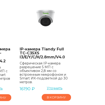
амера
IP-камера Tiandy Full
-
TC-C35XS
I3/E/Y/C/H/2.8mm/V4.0
4.2
Сферическая IP-камера
разрешение 5 МП с
а
объективом 2,8 мм со
 МП с
встроенным микрофоном и
mart
Smart ИК-подсветкой до 30
метров
метров.
Уточнить
ть
16190
₽
В КОРЗИНУ
ИНУ