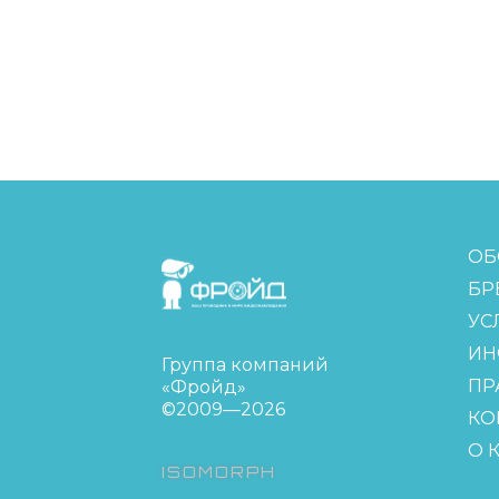
FreudGroup
ОБ
БР
УС
ИН
Группа компаний
ПР
«Фройд»
©2009—2026
КО
О 
ISOMORPH