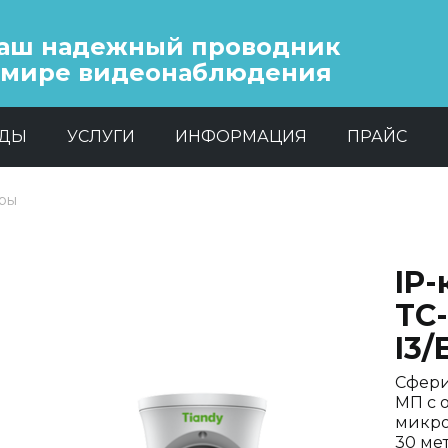
аш надежный проводник
 мире видеонаблюдения
НДЫ
УСЛУГИ
ИНФОРМАЦИЯ
ПРАЙС
еры
IP-
TC
I3/
Сфери
МП с 
микро
30 мет