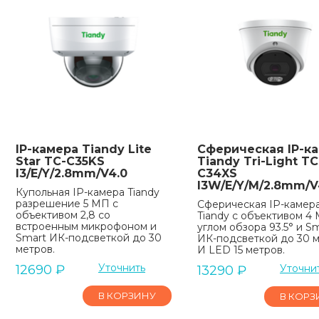
IP-камера Tiandy Lite
Сферическая IP-к
Star TC-C35KS
Tiandy Tri-Light TC
I3/E/Y/2.8mm/V4.0
C34XS
I3W/E/Y/M/2.8mm/V
Купольная IP-камера Tiandy
разрешение 5 МП с
Сферическая IP-камер
объективом 2,8 со
Tiandy с объективом 4
встроенным микрофоном и
углом обзора 93.5° и S
Smart ИК-подсветкой до 30
ИК-подсветкой до 30 
метров.
И LED 15 метров.
Уточнить
12690
₽
Уточни
13290
₽
В КОРЗИНУ
В КОРЗ