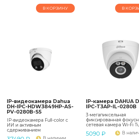
В КОРЗИНУ
В КОРЗ
IP-видеокамера Dahua
IP-камера DAHUA D
DH-IPC-HDW3849HP-AS-
IPC-T3AP-IL-0280B
PV-0280B-S5
3-мегапиксельная
фиксированная фокусн
IP-видеокамера Full-color с
сетевая камера Wi-Fi Tu
ИИ и активным
сдерживанием
В нали
5090
₽
В наличии
37490
₽