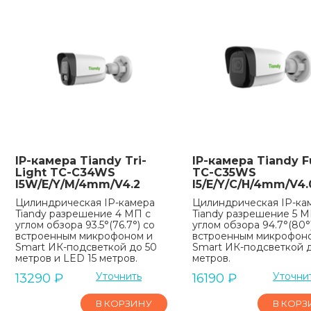
IP-камера Tiandy Tri-
IP-камера Tiandy Fu
Light TC-C34WS
TC-C35WS
I5W/E/Y/M/4mm/V4.2
I5/E/Y/C/H/4mm/V4.
Цилиндрическая IP-камера
Цилиндрическая IP-ка
Tiandy разрешение 4 МП с
Tiandy разрешение 5 М
углом обзора 93.5°(76.7°) со
углом обзора 94.7°(80°
встроенным микрофоном и
встроенным микрофон
Smart ИК-подсветкой до 50
Smart ИК-подсветкой 
метров и LED 15 метров.
метров.
Уточнить
Уточни
13290
₽
16190
₽
В КОРЗИНУ
В КОРЗ