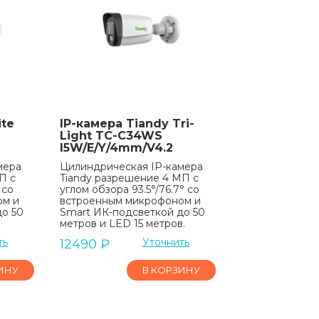
ite
IP-камера Tiandy Tri-
Light TC-C34WS
I5W/E/Y/4mm/V4.2
мера
Цилиндрическая IP-камера
П с
Tiandy разрешение 4 МП с
 со
углом обзора 93.5°/76.7° со
ом и
встроенным микрофоном и
до 50
Smart ИК-подсветкой до 50
метров и LED 15 метров.
ть
Уточнить
12490
₽
ИНУ
В КОРЗИНУ