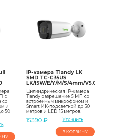
ll
IP-камера Tiandy LK
SMD TC-C35US
0
LK/I5W/E/Y/M/S/4mm/V5.0
мера
Цилиндрическая IP-камера
П с
Tiandy разрешение 5 МП со
) со
встроенным микрофоном и
ом и
Smart ИК-подсветкой до 50
до 50
метров и LED 15 метров.
Уточнить
15390
₽
ть
В КОРЗИНУ
ИНУ