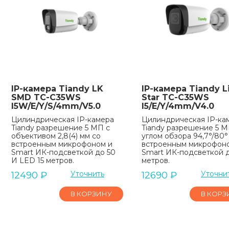
IP-камера Tiandy LK
IP-камера Tiandy L
SMD TC-C35WS
Star TC-C35WS
I5W/E/Y/S/4mm/V5.0
I5/E/Y/4mm/V4.0
Цилиндрическая IP-камера
Цилиндрическая IP-ка
Tiandy разрешение 5 МП с
Tiandy разрешение 5 М
объективом 2,8(4) мм со
углом обзора 94,7°/80°
встроенным микрофоном и
встроенным микрофон
Smart ИК-подсветкой до 50
Smart ИК-подсветкой 
И LED 15 метров.
метров.
Уточнить
Уточни
12490
₽
12690
₽
В КОРЗИНУ
В КОРЗ