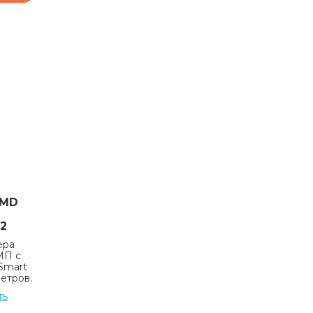
SMD
.2
ера
МП с
 Smart
етров.
ть