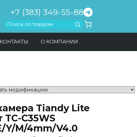
+7 (383) 349-55-88
Найти
КОНТАКТЫ
О КОМПАНИИ
камера Tiandy Lite
ar TC-C35WS
/E/Y/M/4mm/V4.0