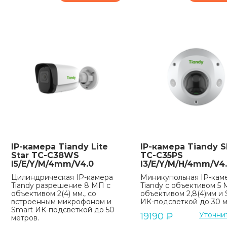
IP-камера Tiandy Lite
IP-камера Tiandy 
Star TC-C38WS
TC-C35PS
I5/E/Y/M/4mm/V4.0
I3/E/Y/M/H/4mm/V4
Цилиндрическая IP-камера
Миникупольная IP-кам
Tiandy разрешение 8 МП с
Tiandy с объективом 5 
объективом 2(4) мм., со
объективом 2,8(4)мм и
встроенным микрофоном и
ИК-подсветкой до 30 м
Smart ИК-подсветкой до 50
Уточни
19190
₽
метров.