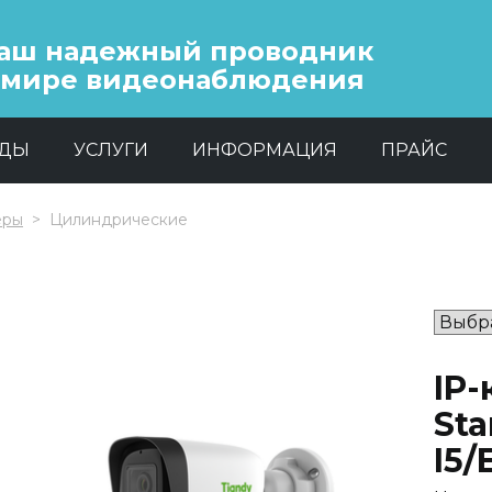
аш надежный проводник
 мире видеонаблюдения
НДЫ
УСЛУГИ
ИНФОРМАЦИЯ
ПРАЙС
еры
Цилиндрические
IP-
St
I5