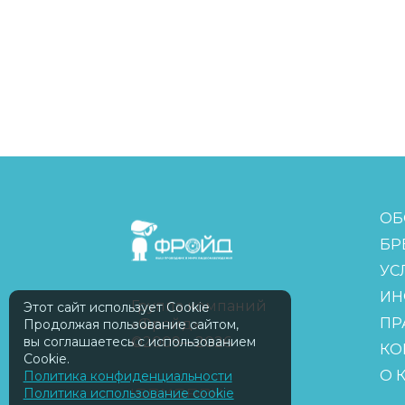
FreudGroup
ОБ
БР
УС
ИН
Группа компаний
Этот сайт использует Cookie
ПР
«Фройд»
Продолжая пользование сайтом,
©2009—2026
вы соглашаетесь с использованием
КО
Cookie.
О 
Политика конфиденциальности
ISOMORPH
Политика использование cookie