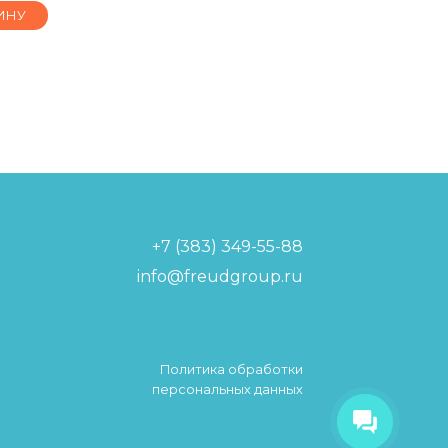
ИНУ
+7 (383) 349-55-88
info@freudgroup.ru
Политика обработки
Фройдик
персональных данных
Привет! меня зовут Фройдик! я
твой виртуальный помощник!
Чем я могу помочь?