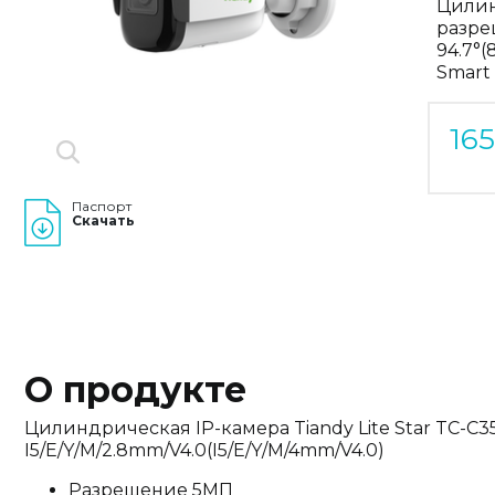
Цилин
разре
94.7°
Smart
16
Паспорт
Скачать
О продукте
Цилиндрическая IP-камера Tiandy Lite Star TC-C
I5/E/Y/M/2.8mm/V4.0(I5/E/Y/M/4mm/V4.0)
Разрешение 5МП