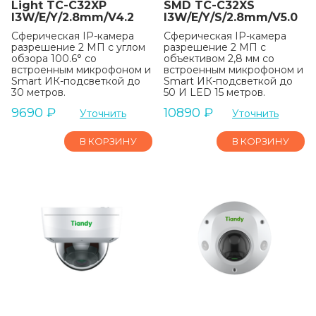
Light TC-C32XP
SMD TC-C32XS
I3W/E/Y/2.8mm/V4.2
I3W/E/Y/S/2.8mm/V5.0
Сферическая IP-камера
Сферическая IP-камера
разрешение 2 МП с углом
разрешение 2 МП с
обзора 100.6° со
объективом 2,8 мм со
встроенным микрофоном и
встроенным микрофоном и
Smart ИК-подсветкой до
Smart ИК-подсветкой до
30 метров.
50 И LED 15 метров.
9690
₽
10890
₽
Уточнить
Уточнить
В КОРЗИНУ
В КОРЗИНУ