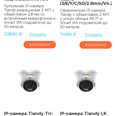
I3/E/Y/C/SD/2.8mm/V4.2
Купольная IP-камера
Tiandy разрешение 2 МП с
Сферическая IP-камера
объективом 2,8 мм со
Tiandy с объективом 2 МП
встроенным микрофоном и
с углом обзора 99,7° и
Smart ИК-подсветкой до
Smart ИК-подсветкой до
30 метров.
30 метров.
10890
₽
7490
₽
Уточнить
Уточнить
В КОРЗИНУ
В КОРЗИНУ
IP-камера Tiandy Tri-
IP-камера Tiandy LK