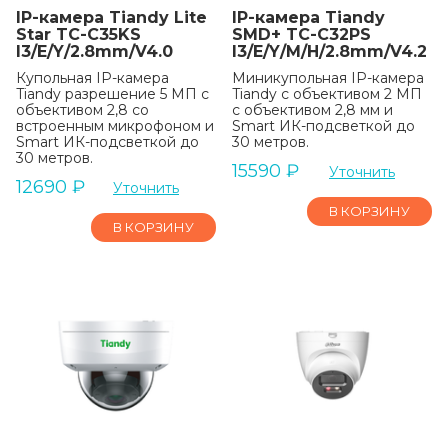
IP-камера Tiandy Lite
IP-камера Tiandy
Star TC-C35KS
SMD+ TC-C32PS
I3/E/Y/2.8mm/V4.0
I3/E/Y/M/H/2.8mm/V4.2
Купольная IP-камера
Миникупольная IP-камера
Tiandy разрешение 5 МП с
Tiandy с объективом 2 МП
объективом 2,8 со
с объективом 2,8 мм и
встроенным микрофоном и
Smart ИК-подсветкой до
Smart ИК-подсветкой до
30 метров.
30 метров.
15590
₽
Уточнить
12690
₽
Уточнить
В КОРЗИНУ
В КОРЗИНУ