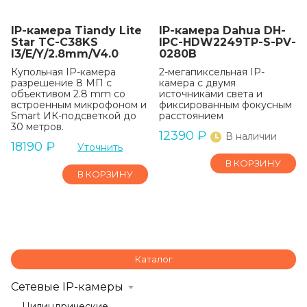
IP-камера Tiandy Lite
IP-камера Dahua DH-
Star TC-C38KS
IPC-HDW2249TP-S-PV-
I3/E/Y/2.8mm/V4.0
0280B
Купольная IP-камера
2-мегапиксельная IP-
разрешение 8 МП с
камера с двумя
объективом 2.8 mm со
источниками света и
встроенным микрофоном и
фиксированным фокусным
Smart ИК-подсветкой до
расстоянием
30 метров.
12390
₽
В наличии
18190
₽
Уточнить
В КОРЗИНУ
В КОРЗИНУ
Каталог
Сетевые IP-камеры
Цилиндрические