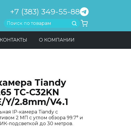
+7 (383) 349-55-88
Найти
КОНТАКТЫ
О КОМПАНИИ
камера Tiandy
265 TC-C32KN
E/Y/2.8mm/V4.1
ьная IP-камера Tiandy с
ивом 2 МП с углом обзора 99.7° и
 ИК-подсветкой до 30 метров.