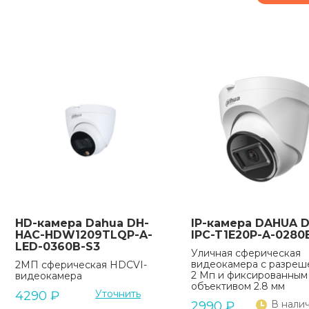
HD-камера Dahua DH-
IP-камера DAHUA D
HAC-HDW1209TLQP-A-
IPC-T1E20P-A-0280
LED-0360B-S3
Уличная сферическая
видеокамера с разре
2МП сферическая HDCVI-
2 Мп и фиксированным
видеокамера
объективом 2.8 мм
Уточнить
4290
₽
В нали
2990
₽