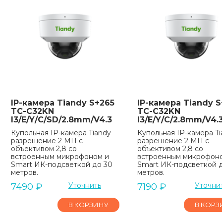
IP-камера Tiandy S+265
IP-камера Tiandy S
TC-C32KN
TC-C32KN
I3/E/Y/C/SD/2.8mm/V4.3
I3/E/Y/C/2.8mm/V4.
Купольная IP-камера Tiandy
Купольная IP-камера Ti
разрешение 2 МП с
разрешение 2 МП с
объективом 2,8 со
объективом 2,8 со
встроенным микрофоном и
встроенным микрофон
Smart ИК-подсветкой до 30
Smart ИК-подсветкой 
метров.
метров.
Уточнить
Уточни
7490
₽
7190
₽
В КОРЗИНУ
В КОРЗ