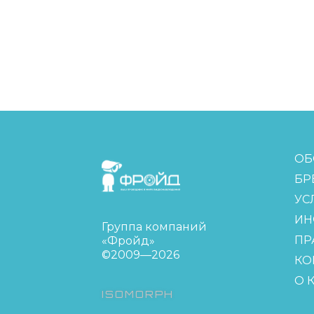
FreudGroup
ОБ
БР
УС
ИН
Группа компаний
ПР
«Фройд»
©2009—2026
КО
О 
ISOMORPH