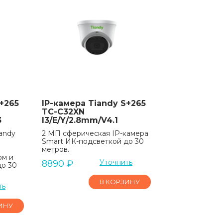
+265
IP-камера Tiandy S+265
TC-C32XN
3
I3/E/Y/2.8mm/V4.1
andy
2 МП сферическая IP-камера
Smart ИК-подсветкой до 30
метров.
ом и
Уточнить
8890
₽
до 30
В КОРЗИНУ
ть
ИНУ