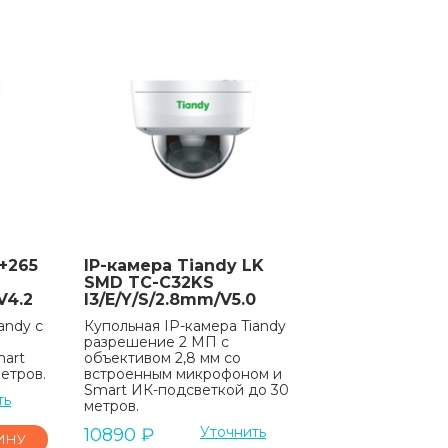
+265
IP-камера Tiandy LK
SMD TC-C32KS
V4.2
I3/E/Y/S/2.8mm/V5.0
andy с
Купольная IP-камера Tiandy
разрешение 2 МП с
mart
объективом 2,8 мм со
етров.
встроенным микрофоном и
Smart ИК-подсветкой до 30
ть
метров.
Уточнить
10890
₽
ИНУ