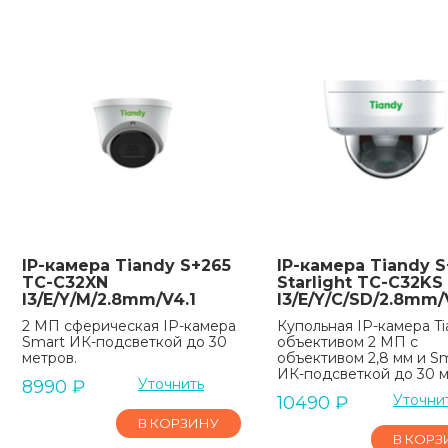
IP-камера Tiandy S+265
IP-камера Tiandy S
TC-C32XN
Starlight TC-C32KS
I3/E/Y/M/2.8mm/V4.1
I3/E/Y/C/SD/2.8mm/
2 МП сферическая IP-камера
Купольная IP-камера Ti
Smart ИК-подсветкой до 30
объективом 2 МП с
метров.
объективом 2,8 мм и S
ИК-подсветкой до 30 м
Уточнить
8990
₽
Уточни
10490
₽
В КОРЗИНУ
В КОРЗ