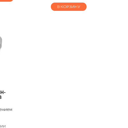
В КОРЗИНУ
H-
B
шением
чии