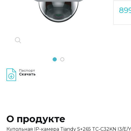
Previous
Next
89
1
2
Паспорт
Скачать
О продукте
Купольная IP-камера Tiandy S+265 TC-C32KN I3/E/Y