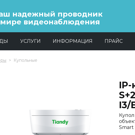
аш надежный проводник
 мире видеонаблюдения
НДЫ
УСЛУГИ
ИНФОРМАЦИЯ
ПРАЙС
еры
Купольные
IP-
S+
I3/
Купол
объект
Smart