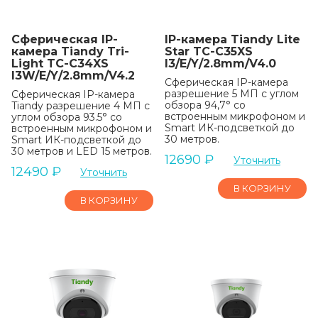
Сферическая IP-
IP-камера Tiandy Lite
камера Tiandy Tri-
Star TC-C35XS
Light TC-C34XS
I3/E/Y/2.8mm/V4.0
I3W/E/Y/2.8mm/V4.2
Сферическая IP-камера
разрешение 5 МП с углом
Сферическая IP-камера
обзора 94,7° со
Tiandy разрешение 4 МП с
встроенным микрофоном и
углом обзора 93.5° со
Smart ИК-подсветкой до
встроенным микрофоном и
30 метров.
Smart ИК-подсветкой до
30 метров и LED 15 метров.
12690
₽
Уточнить
12490
₽
Уточнить
В КОРЗИНУ
В КОРЗИНУ