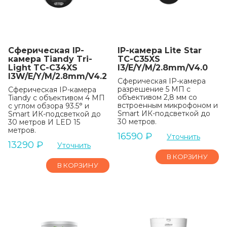
Сферическая IP-
IP-камера Lite Star
камера Tiandy Tri-
TC-C35XS
Light TC-C34XS
I3/E/Y/M/2.8mm/V4.0
I3W/E/Y/M/2.8mm/V4.2
Сферическая IP-камера
разрешение 5 МП с
Сферическая IP-камера
объективом 2,8 мм со
Tiandy с объективом 4 МП
встроенным микрофоном и
с углом обзора 93.5° и
Smart ИК-подсветкой до
Smart ИК-подсветкой до
30 метров.
30 метров И LED 15
метров.
16590
₽
Уточнить
13290
₽
Уточнить
В КОРЗИНУ
В КОРЗИНУ