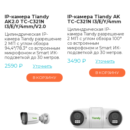
IP-камера Tiandy
IP-камера Tiandy AK
AK2.0 TC-C321N
TC-C321N I3/E/Y/4mm
I3/E/Y/4mm/V2.0
Цилиндрическая IP-
камера Tiandy разрешение
Цилиндрическая IP-
2 МП с углом обзора 100°
камера Tiandy разрешение
со встроенным
2 МП с углом обзора
микрофоном и Smart ИК-
94,4°/78.3° со встроенным
подсветкой до 30 метров.
микрофоном и Smart ИК-
подсветкой до 30 метров.
3490
₽
Уточнить
2590
₽
Уточнить
В КОРЗИНУ
В КОРЗИНУ