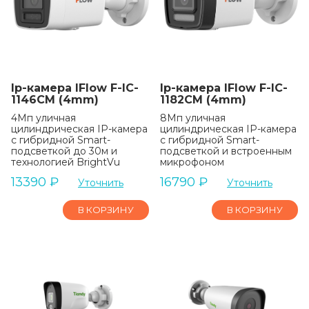
Ip-камера IFlow F-IC-
Ip-камера IFlow F-IC-
1146CM (4mm)
1182CM (4mm)
4Мп уличная
8Мп уличная
цилиндрическая IP-камера
цилиндрическая IP-камера
с гибридной Smart-
с гибридной Smart-
подсветкой до 30м и
подсветкой и встроенным
технологией BrightVu
микрофоном
13390
₽
16790
₽
Уточнить
Уточнить
В КОРЗИНУ
В КОРЗИНУ