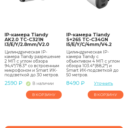
IP-камера Tiandy
IP-камера Tiandy
AK2.0 TC-C321N
S+265 TC-C34GN
I3/E/Y/2.8mm/V2.0
I5/E/Y/C/4mm/V4.2
Цилиндрическая IP-
Цилиндрическая IP-
камера Tiandy разрешение
камера Tiandy с
2 МП с углом обзора
объективом 4 МП с углом
94,4°/78.3° со встроенным
обзора 103.4°(88,2°) и
микрофоном и Smart ИК-
Smart ИК-подсветкой до
подсветкой до 30 метров.
50 метров.
2590
₽
8490
₽
В наличии
Уточнить
В КОРЗИНУ
В КОРЗИНУ