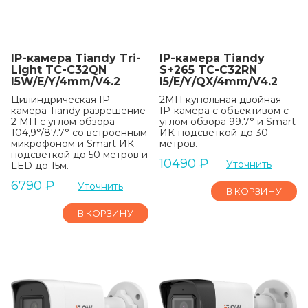
IP-камера Tiandy Tri-
IP-камера Tiandy
Light TC-C32QN
S+265 TC-C32RN
I5W/E/Y/4mm/V4.2
I5/E/Y/QX/4mm/V4.2
Цилиндрическая IP-
2МП купольная двойная
камера Tiandy разрешение
IP-камера с объективом с
2 МП с углом обзора
углом обзора 99.7° и Smart
104,9°/87.7° со встроенным
ИК-подсветкой до 30
микрофоном и Smart ИК-
метров.
подсветкой до 50 метров и
10490
₽
Уточнить
LED до 15м.
6790
₽
Уточнить
В КОРЗИНУ
В КОРЗИНУ