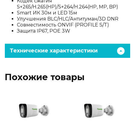
Кодек сжатия
S+265/H.265(HP)/S+264/H.264(HP, MP, BP)
Smart ИК 30м и LED 15м
Улучшения BLC/HLC/Антитуман/3D DNR
Совместимость ONVIF (PROFILE S/T)
Защита IP67, POE 3W
Технические характеристики
Похожие товары