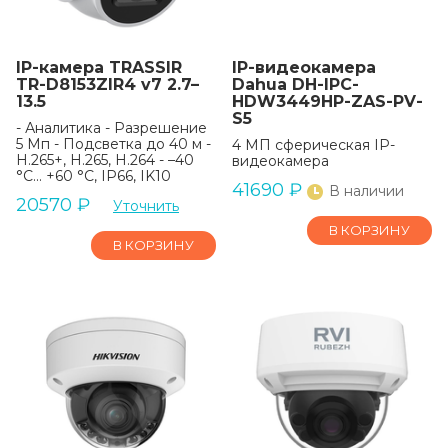
IP-камера TRASSIR
IP-видеокамера
TR-D8153ZIR4 v7 2.7–
Dahua DH-IPC-
13.5
HDW3449HP-ZAS-PV-
S5
- Аналитика - Разрешение
5 Мп - Подсветка до 40 м -
4 МП сферическая IP-
H.265+, H.265, H.264 - –40
видеокамера
°C... +60 °C, IP66, IK10
41690
₽
В наличии
20570
₽
Уточнить
В КОРЗИНУ
В КОРЗИНУ