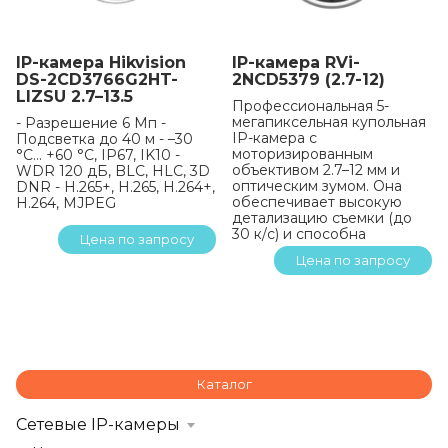
IP-камера Hikvision
IP-камера RVi-
DS-2CD3766G2HT-
2NCD5379 (2.7-12)
LIZSU 2.7–13.5
Профессиональная 5-
мегапиксельная купольная
- Разрешение 6 Мп -
IP-камера с
Подсветка до 40 м - –30
моторизированным
°C… +60 °C, IP67, IK10 -
объективом 2.7–12 мм и
WDR 120 дБ, BLC, HLC, 3D
оптическим зумом. Она
DNR - H.265+, H.265, H.264+,
обеспечивает высокую
H.264, MJPEG
детализацию съемки (до
30 к/с) и способна
Цена по запросу
работать в сложных
Цена по запросу
погодных условиях
благодаря классу защиты
IP67, ударопрочности IK10
и широкому диапазону
рабочих температур от
-40°C до +60°C.
Каталог
Сетевые IP-камеры