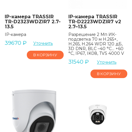
IP-камера TRASSIR
IP-камера TRASSIR
TR-D2323WDZIR7 2.7-
TR-D2223WDZIR7 v2
13.5
2.7–13.5
IP-камера
Разрешение 2 Мп ИК-
подсветка 70 м H.265+,
39670
₽
Уточнить
H.265, H.264 WDR 120 дБ,
3D DNR, BLC –40 °C… +60
°C, IP67, IK08, TVS 4000 V
В КОРЗИНУ
31540
₽
Уточнить
В КОРЗИНУ