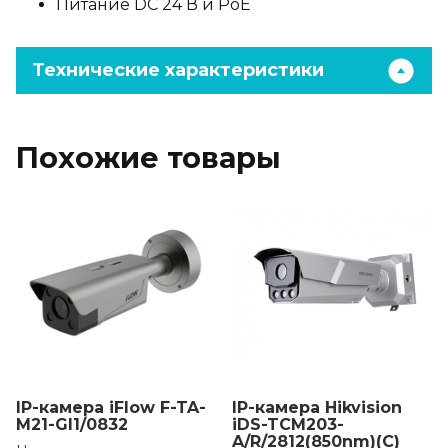
Питание DC 24 В и PoE
Технические характеристики
Похожие товары
IP-камера iFlow F-TA-
IP-камера Hikvision
M21-GI1/0832
iDS-TCM203-
A/R/2812(850nm)(C)