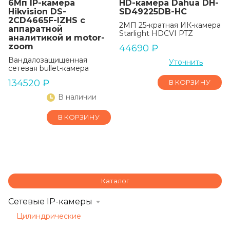
6Мп IP-камера
HD-камера Dahua DH-
Hikvision DS-
SD49225DB-HC
2CD4665F-IZHS с
2МП 25-кратная ИК-камера
аппаратной
Starlight HDCVI PTZ
аналитикой и motor-
zoom
44690
₽
Вандалозащищенная
Уточнить
сетевая bullet-камера
134520
₽
В КОРЗИНУ
В наличии
В КОРЗИНУ
Каталог
Сетевые IP-камеры
Цилиндрические