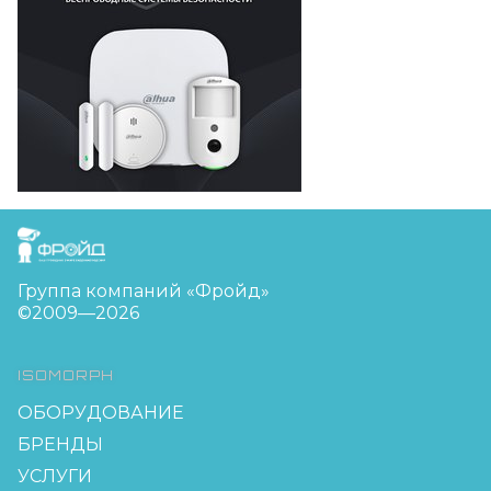
FreudGroup
Группа компаний «Фройд»
©2009—2026
ISOMORPH
ОБОРУДОВАНИЕ
БРЕНДЫ
УСЛУГИ