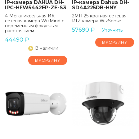
IP-камера DAHUA DH-
IP-камера Dahua DH-
IPC-HFW5442EP-ZE-S3
SD4A225DB-HNY
4-Мегапиксельная ИК-
2МП 25-кратная сетевая
сетевая камера WizMind с
PTZ-камера WizSense
переменным фокусным
57690
₽
Уточнить
расстоянием
44490
₽
В КОРЗИНУ
В наличии
В КОРЗИНУ