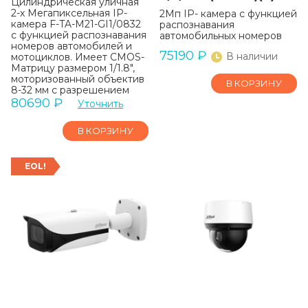
Цилиндрическая уличная
2-х Мегапиксельная IP-
2Mп IP- камера с функцией
камера F-TA-M21-GI1/0832
распознавания
с функцией распознавания
автомобильных номеров
номеров автомобилей и
75190
₽
В наличии
мотоциклов. Имеет CMOS-
Матрицу размером 1/1.8",
моторизованный объектив
В КОРЗИНУ
8-32 мм с разрешением
видео 1920х1080 и
80690
₽
Уточнить
частотой кадров 50 к/с.
В КОРЗИНУ
EOL!