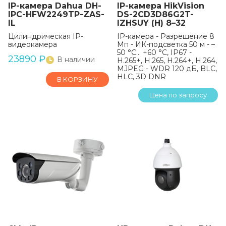
IP-камера Dahua DH-
IP-камера HikVision
IPC-HFW2249TP-ZAS-
DS-2CD3D86G2T-
IL
IZHSUY (H) 8–32
Цилиндрическая IP-
IP-камера - Разрешение 8
видеокамера
Мп - ИК-подсветка 50 м - –
50 °C... +60 °C, IP67 -
23890
₽
В наличии
H.265+, H.265, H.264+, H.264,
MJPEG - WDR 120 дБ, BLC,
HLC, 3D DNR
В КОРЗИНУ
Цена по запросу