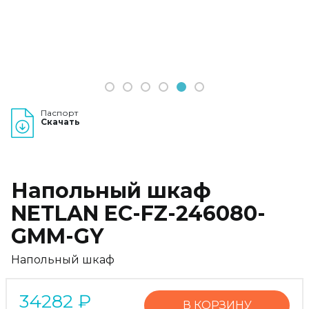
1
2
3
4
5
6
Паспорт
Скачать
Напольный шкаф
NETLAN EC-FZ-246080-
GMM-GY
Напольный шкаф
34282
₽
В КОРЗИНУ