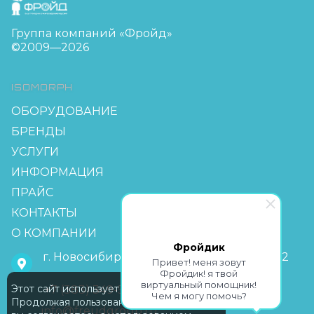
Группа компаний «Фройд»
©2009—2026
ISOMORPH
ОБОРУДОВАНИЕ
БРЕНДЫ
УСЛУГИ
ИНФОРМАЦИЯ
ПРАЙС
КОНТАКТЫ
О КОМПАНИИ
Фройдик
г. Новосибирск, мкр Горский 63, офис 2-2
Привет! меня зовут
Фройдик! я твой
виртуальный помощник!
Этот сайт использует Cookie
+7 (383) 349-55-88
Чем я могу помочь?
Продолжая пользование сайтом,
info@freudgroup.ru