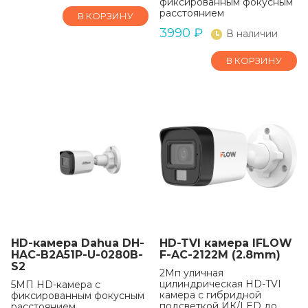
фиксированным фокусным
расстоянием
В КОРЗИНУ
3990
₽
В наличии
В КОРЗИНУ
HD-камера Dahua DH-
HD-TVI камера IFLOW
HAC-B2A51P-U-0280B-
F-AC-2122M (2.8mm)
S2
2Мп уличная
цилиндрическая HD-TVI
5МП HD-камера с
камера с гибридной
фиксированным фокусным
подсветкой ИК/LED до
расстоянием