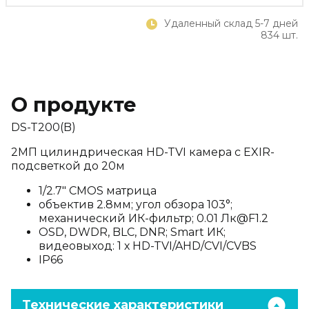
Удаленный склад 5-7 дней
834 шт.
О продукте
DS-T200(B)
2МП цилиндрическая HD-TVI камера с EXIR-
подсветкой до 20м
1/2.7" CMOS матрица
объектив 2.8мм; угол обзора 103°;
механический ИК-фильтр; 0.01 Лк@F1.2
OSD, DWDR, BLC, DNR; Smart ИК;
видеовыход: 1 х HD-TVI/AHD/CVI/CVBS
IP66
Технические характеристики