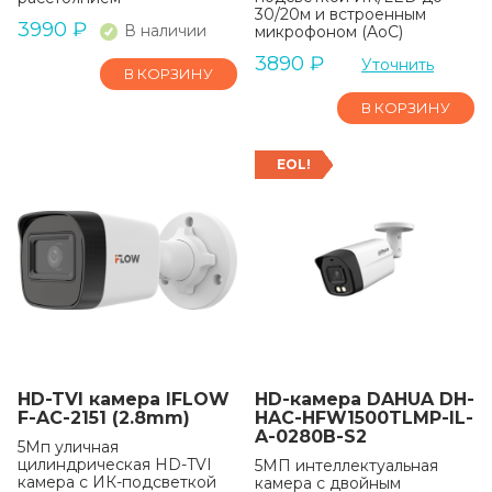
30/20м и встроенным
3990
₽
В наличии
микрофоном (AoC)
3890
₽
Уточнить
В КОРЗИНУ
В КОРЗИНУ
EOL!
HD-TVI камера IFLOW
HD-камера DAHUA DH-
F-AC-2151 (2.8mm)
HAC-HFW1500TLMP-IL-
A-0280B-S2
5Мп уличная
цилиндрическая HD-TVI
5МП интеллектуальная
камера с ИК-подсветкой
камера с двойным