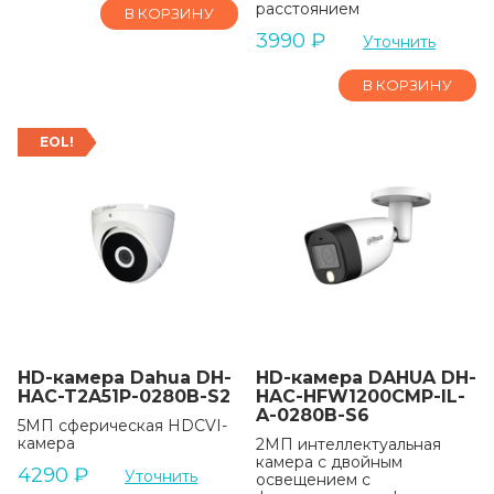
расстоянием
В КОРЗИНУ
3990
₽
Уточнить
В КОРЗИНУ
EOL!
HD-камера Dahua DH-
HD-камера DAHUA DH-
HAC-T2A51P-0280B-S2
HAC-HFW1200CMP-IL-
A-0280B-S6
5МП сферическая HDCVI-
камера
2МП интеллектуальная
камера с двойным
4290
₽
Уточнить
освещением с