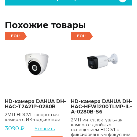
Похожие товары
EOL!
EOL!
HD-камера DAHUA DH-
HD-камера DAHUA DH-
HAC-T2A21P-0280B
HAC-HFW1200TLMP-IL-
A-0280B-S6
2MП HDCVI поворотная
камера с ИК-подсветкой
2МП интеллектуальная
камера с двойным
3090
₽
Уточнить
освещением HDCVI с
фиксированным фокусным