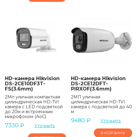
HD-камера Hikvision
HD-камера Hikvision
DS-2CE10DF3T-
DS-2CE12DFT-
FS(3.6mm)
PIRXOF(3.6mm)
2Мп уличная компактная
2МП уличная
цилиндрическая HD-TVI
цилиндрическая HD-TVI
камера с LED подсветкой
камера с подсветкой до 40
до 20м и встроенным
м
микрофоном (AoC)
9480
₽
Уточнить
7330
₽
Уточнить
В КОРЗИНУ