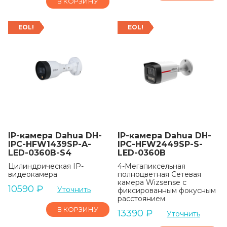
В КОРЗИНУ
EOL!
EOL!
IP-камера Dahua DH-
IP-камера Dahua DH-
IPC-HFW1439SP-A-
IPC-HFW2449SP-S-
LED-0360B-S4
LED-0360B
Цилиндрическая IP-
4-Мегапиксельная
видеокамера
полноцветная Сетевая
камера Wizsense с
10590
₽
Уточнить
фиксированным фокусным
расстоянием
В КОРЗИНУ
13390
₽
Уточнить