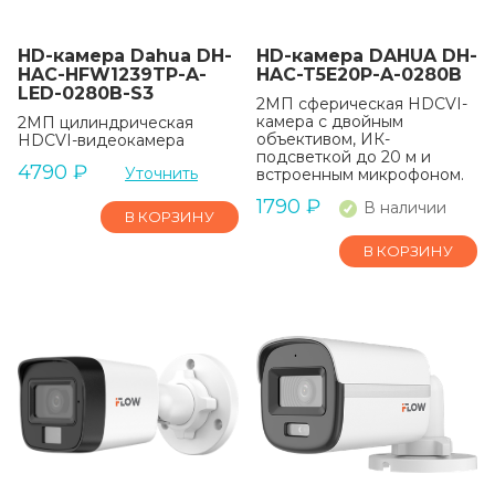
HD-камера Dahua DH-
HD-камера DAHUA DH-
HAC-HFW1239TP-A-
HAC-T5E20P-A-0280B
LED-0280B-S3
2МП сферическая HDCVI-
камера с двойным
2МП цилиндрическая
объективом, ИК-
HDCVI-видеокамера
подсветкой до 20 м и
4790
₽
Уточнить
встроенным микрофоном.
1790
₽
В наличии
В КОРЗИНУ
В КОРЗИНУ