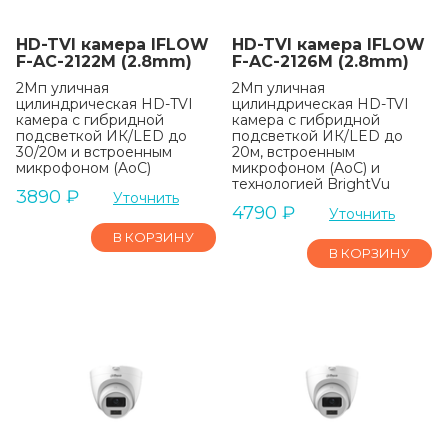
HD-TVI камера IFLOW
HD-TVI камера IFLOW
F-AC-2122M (2.8mm)
F-AC-2126M (2.8mm)
2Мп уличная
2Мп уличная
цилиндрическая HD-TVI
цилиндрическая HD-TVI
камера с гибридной
камера с гибридной
подсветкой ИК/LED до
подсветкой ИК/LED до
30/20м и встроенным
20м, встроенным
микрофоном (AoC)
микрофоном (AoC) и
технологией BrightVu
3890
₽
Уточнить
4790
₽
Уточнить
В КОРЗИНУ
В КОРЗИНУ