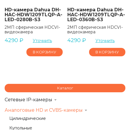
HD-камера Dahua DH-
HD-камера Dahua DH-
HAC-HDW1209TLQP-A-
HAC-HDW1209TLQP-A-
LED-0280B-S3
LED-0360B-S3
2МП сферическая HDCVI-
2МП сферическая HDCVI-
видеокамера
видеокамера
4290
₽
4290
₽
Уточнить
Уточнить
В КОРЗИНУ
В КОРЗИНУ
Каталог
Сетевые IP-камеры
Аналоговые HD и CVBS-камеры
Цилиндрические
Купольные