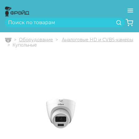
Ме
Найти
Оборудование
Аналоговые HD и CVBS-камеры
Главная
Купольные