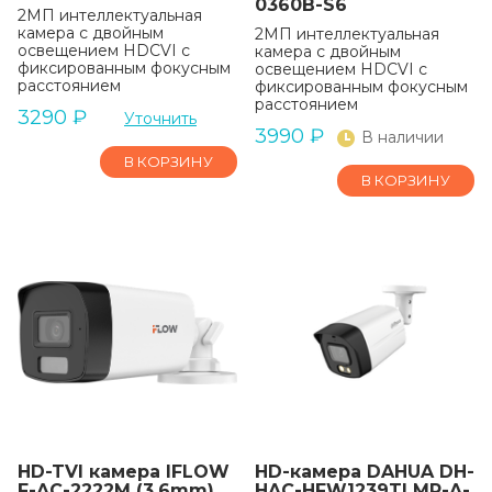
0360B-S6
2МП интеллектуальная
камера с двойным
2МП интеллектуальная
освещением HDCVI с
камера с двойным
фиксированным фокусным
освещением HDCVI с
расстоянием
фиксированным фокусным
расстоянием
3290
₽
Уточнить
3990
₽
В наличии
В КОРЗИНУ
В КОРЗИНУ
HD-TVI камера IFLOW
HD-камера DAHUA DH-
F-AC-2222M (3.6mm)
HAC-HFW1239TLMP-A-