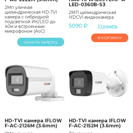
LED-0360B-S3
2Мп уличная
цилиндрическая HD-TVI
2МП цилиндрическая
камера с гибридной
HDCVI-видеокамера
подсветкой ИК/LED до
5090
₽
Уточнить
40м и встроенным
микрофоном (AoC)
В КОРЗИНУ
Цена по запросу
HD-TVI камера IFLOW
HD-TVI камера IFLOW
F-AC-2126M (3.6mm)
F-AC-2152M (3.6mm)