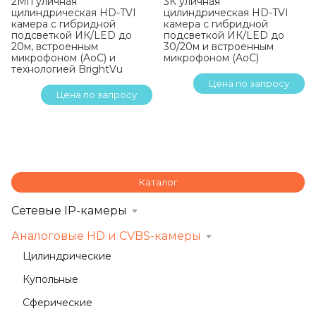
2Мп уличная
3К уличная
цилиндрическая HD-TVI
цилиндрическая HD-TVI
камера с гибридной
камера с гибридной
подсветкой ИК/LED до
подсветкой ИК/LED до
20м, встроенным
30/20м и встроенным
микрофоном (AoC) и
микрофоном (AoC)
технологией BrightVu
Цена по запросу
Цена по запросу
Каталог
Сетевые IP-камеры
Аналоговые HD и CVBS-камеры
Цилиндрические
Купольные
Сферические