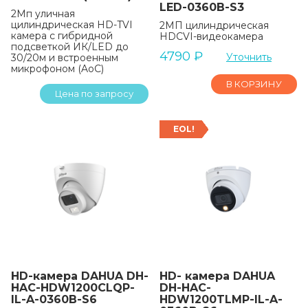
LED-0360B-S3
2Мп уличная
цилиндрическая HD-TVI
2МП цилиндрическая
камера с гибридной
HDCVI-видеокамера
подсветкой ИК/LED до
4790
₽
Уточнить
30/20м и встроенным
микрофоном (AoC)
В КОРЗИНУ
Цена по запросу
EOL!
HD-камера DAHUA DH-
HD- камера DAHUA
HAC-HDW1200CLQP-
DH-HAC-
IL-A-0360B-S6
HDW1200TLMP-IL-A-