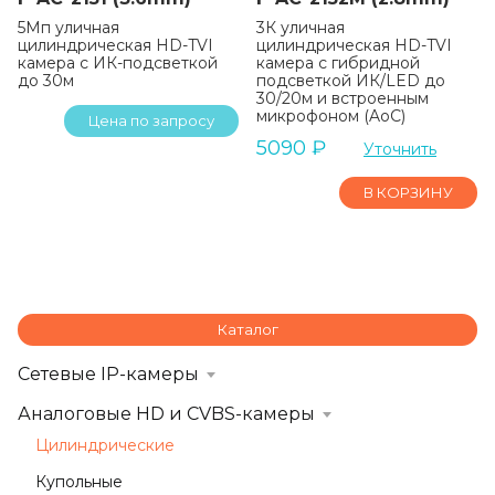
5Мп уличная
3К уличная
цилиндрическая HD-TVI
цилиндрическая HD-TVI
камера с ИК-подсветкой
камера с гибридной
до 30м
подсветкой ИК/LED до
30/20м и встроенным
микрофоном (AoC)
Цена по запросу
5090
₽
Уточнить
В КОРЗИНУ
Каталог
Сетевые IP-камеры
Аналоговые HD и CVBS-камеры
Цилиндрические
Купольные