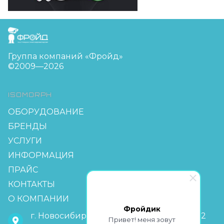
FreudGroup
Группа компаний «Фройд»
©2009—2026
ISOMORPH
ОБОРУДОВАНИЕ
БРЕНДЫ
УСЛУГИ
ИНФОРМАЦИЯ
ПРАЙС
КОНТАКТЫ
О КОМПАНИИ
Фройдик
г. Новосибирск, мкр Горский 63, офис 2-2
Привет! меня зовут