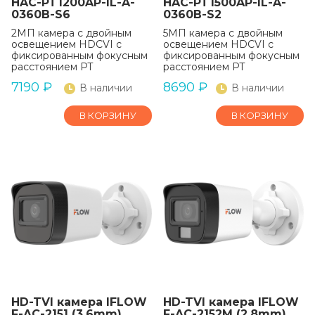
HAC-PT1200AP-IL-A-
HAC-PT1500AP-IL-A-
0360B-S6
0360B-S2
2МП камера с двойным
5МП камера с двойным
освещением HDCVI с
освещением HDCVI с
фиксированным фокусным
фиксированным фокусным
расстоянием PT
расстоянием PT
7190
₽
8690
₽
В наличии
В наличии
В КОРЗИНУ
В КОРЗИНУ
HD-TVI камера IFLOW
HD-TVI камера IFLOW
F-AC-2151 (3.6mm)
F-AC-2152M (2.8mm)