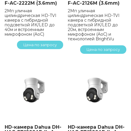
F-AC-2222M (3.6mm)
F-AC-2126M (3.6mm)
2Мп уличная
2Мп уличная
цилиндрическая HD-TVI
цилиндрическая HD-TVI
камера с гибридной
камера с гибридной
подсветкой ИК/LED до
подсветкой ИК/LED до
40м и встроенным
20м, встроенным
микрофоном (AoC)
микрофоном (AoC) и
технологией BrightVu
Цена по запросу
Цена по запросу
HD-камера Dahua DH-
HD-камера Dahua DH-