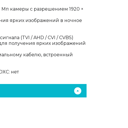
 Мп камеры с разрешением 1920 ×
ения ярких изображений в ночное
нала (TVI / AHD / CVI / CVBS)
 для получения ярких изображений
сиальному кабелю, встроенный
DXC: нет