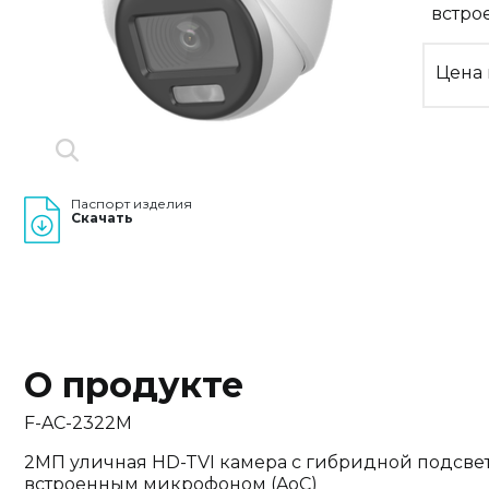
встро
Цена 
Паспорт изделия
Скачать
О продукте
F-AC-2322M
2МП уличная HD-TVI камера с гибридной подсвет
встроенным микрофоном (AoC)