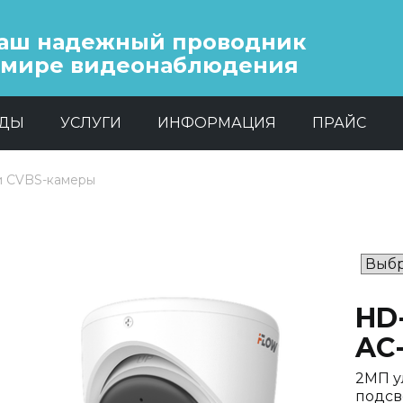
аш надежный проводник
 мире видеонаблюдения
НДЫ
УСЛУГИ
ИНФОРМАЦИЯ
ПРАЙС
и CVBS-камеры
HD
AC
2МП у
подсв