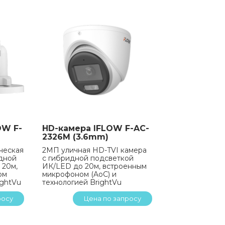
OW F-
HD-камера IFLOW F-AC-
2326M (3.6mm)
ческая
2МП уличная HD-TVI камера
идной
с гибридной подсветкой
 20м,
ИК/LED до 20м, встроенным
ом
микрофоном (AoC) и
ightVu
технологией BrightVu
росу
Цена по запросу