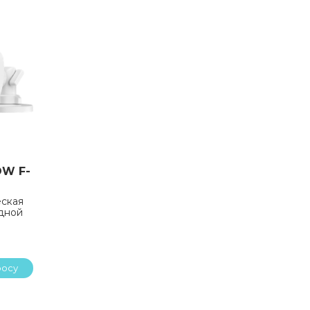
OW F-
еская
идной
росу