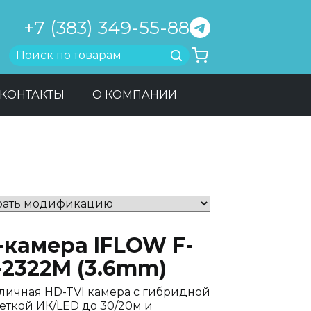
+7 (383) 349-55-88
Найти
КОНТАКТЫ
О КОМПАНИИ
-камера IFLOW F-
-2322M (3.6mm)
личная HD-TVI камера с гибридной
еткой ИК/LED до 30/20м и