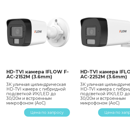
HD-TVI камера IFLOW F-
HD-TVI камера IFL
AC-2152M (3.6mm)
AC-2252M (3.6mm)
3К уличная цилиндрическая
3К уличная цилиндрич
HD-TVI камера с гибридной
HD-TVI камера с гибр
подсветкой ИК/LED до
подсветкой ИК/LED до
30/20м и встроенным
30/20м и встроенным
микрофоном (AoC)
микрофоном (AoC)
Цена по запросу
Цена по зап