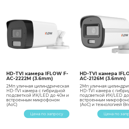
HD-TVI камера IFLOW F-
HD-TVI камера IFL
AC-2222M (3.6mm)
AC-2126M (3.6mm)
2Мп уличная цилиндрическая
2Мп уличная цилиндри
HD-TVI камера с гибридной
HD-TVI камера с гибр
подсветкой ИК/LED до 40м и
подсветкой ИК/LED до
встроенным микрофоном
встроенным микрофон
(AoC)
(AoC) и технологией Br
Цена по запросу
Цена по зап