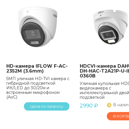
HD-камера IFLOW F-AC-
HDCVI-камера DAH
2352M (3.6mm)
DH-HAC-T2A21P-U-I
0360B
5МП уличная HD-TVI камера с
гибридной подсветкой
Уличная купольная HD
ИК/LED до 30/20м и
видеокамера с
встроенным микрофоном
интеллектуальной дво
(AoC)
подсветкой
В нали
2990
₽
Цена по запросу
В КОРЗ