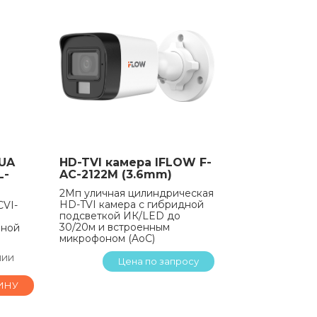
UA
HD-TVI камера IFLOW F-
L-
AC-2122M (3.6mm)
2Мп уличная цилиндрическая
HD-TVI камера с гибридной
CVI-
подсветкой ИК/LED до
30/20м и встроенным
йной
микрофоном (AoC)
чии
Цена по запросу
ИНУ