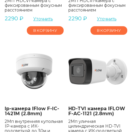
2МП HDCVI-камера с
2МП HDCVI-камера с
фиксированным фокусным
фиксированным фокусным
расстоянием
расстоянием
2290
₽
2290
₽
Уточнить
Уточнить
В КОРЗИНУ
В КОРЗИНУ
Ip-камера IFlow F-IC-
HD-TVI камера IFLOW
1421M (2.8mm)
F-AC-1121 (2.8mm)
2Мп внутренняя купольная
2Мп уличная
IP-камера с ИК-
цилиндрическая HD-TVI
подсветкой до 30м и
камера с ИК-подсветкой