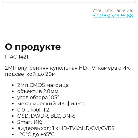
Уточнить наличие:
+7 (383) 349-55-88
О продукте
F-AC-1421
2МП внутренняя купольная HD-TVI камера с ИК-
подсветкой до 20м
2Mп CMOS матрица;
объектив 2.8мм;
угол обзора 103°;
механический ИК-фильтр;
0.01 Лк@F1.2;
OSD, DWDR, BLC, DNR;
Smart ИК;
видеовыход: 1 х HD-TVI/AHD/CVI/CVBS;
-20°С до +45°С;