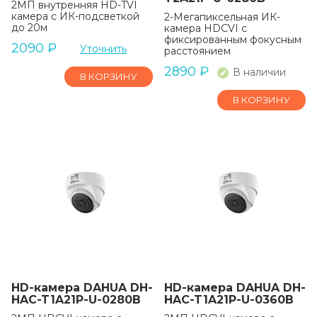
2МП внутренняя HD-TVI
камера с ИК-подсветкой
2-Мегапиксельная ИК-
до 20м
камера HDCVI с
фиксированным фокусным
2090
₽
Уточнить
расстоянием
2890
₽
В наличии
В КОРЗИНУ
В КОРЗИНУ
HD-камера DAHUA DH-
HD-камера DAHUA DH-
HAC-T1A21P-U-0280B
HAC-T1A21P-U-0360B