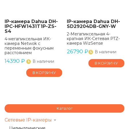
IP-камера Dahua DH-
IP-камера Dahua DH-
IPC-HFW1431T1P-ZS-
SD29204DB-GNY-W
S4
2-Мегапиксельная 4-
кратная ИК-Сетевая PTZ-
4-мегапиксельная ИК-
камера WizSense
камера Netwok с
переменным фокусным
26790
₽
В наличии
расстоянием
14390
₽
В наличии
В КОРЗИНУ
В КОРЗИНУ
Каталог
Сетевые IP-камеры
Цилиндрические