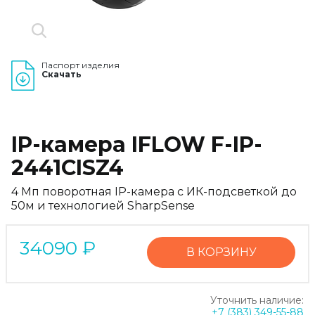
Паспорт изделия
Скачать
IP-камера IFLOW F-IP-
2441CISZ4
4 Мп поворотная IP-камера c ИК-подсветкой до
50м и технологией SharpSense
34090
₽
В КОРЗИНУ
Уточнить наличие:
+7 (383) 349-55-88