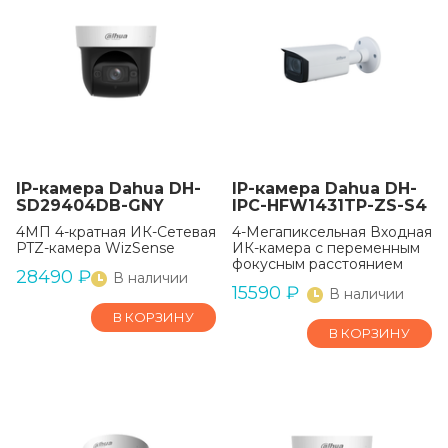
IP-камера Dahua DH-
IP-камера Dahua DH-
SD29404DB-GNY
IPC-HFW1431TP-ZS-S4
4МП 4-кратная ИК-Сетевая
4-Мегапиксельная Входная
PTZ-камера WizSense
ИК-камера с переменным
фокусным расстоянием
28490
₽
В наличии
15590
₽
В наличии
В КОРЗИНУ
В КОРЗИНУ