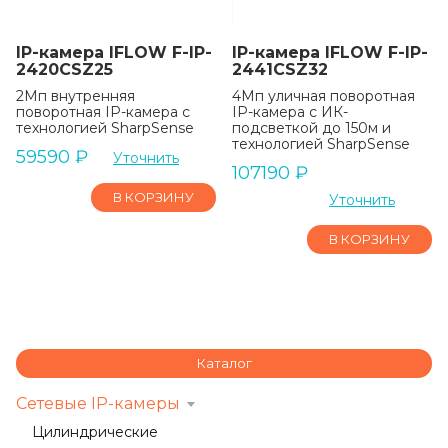
IP-камера IFLOW F-IP-
IP-камера IFLOW F-IP-
2420CSZ25
2441CSZ32
2Мп внутренняя
4Мп уличная поворотная
поворотная IP-камера с
IP-камера с ИК-
технологией SharpSense
подсветкой до 150м и
технологией SharpSense
59590
₽
Уточнить
107190
₽
В КОРЗИНУ
Уточнить
В КОРЗИНУ
Каталог
Сетевые IP-камеры
Цилиндрические