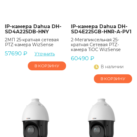
IP-камера Dahua DH-
IP-камера Dahua DH-
SD4A225DB-HNY
SD4E225GB-HNR-A-PV1
2МП 25-кратная сетевая
2-Мегапиксельная 25-
PTZ-камера WizSense
кратная Сетевая PTZ-
камера TiOC WizSense
57690
₽
Уточнить
60490
₽
В КОРЗИНУ
В наличии
В КОРЗИНУ