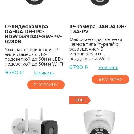
IP-видеокамера
IP-камера DAHUA DH-
DAHUA DH-IPC-
T3A-PV
HDW1339DAP-SW-PV-
Фиксированная сетевая
0280B
камера типа "турель" с
разрешением 3
Уличная сферическая IP-
мегапикселя и
видеокамера с ИК-
поддержкой Wi-Fi
подсветкой до 30м и LED-
подсветкой до 30м и Wi-Fi
6790
₽
Уточнить
9390
₽
Уточнить
В КОРЗИНУ
В КОРЗИНУ
EOL!