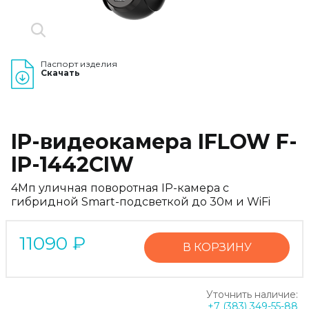
Паспорт изделия
Скачать
IP-видеокамера IFLOW F-
IP-1442CIW
4Мп уличная поворотная IP-камера с
гибридной Smart-подсветкой до 30м и WiFi
11090
₽
В КОРЗИНУ
Уточнить наличие:
+7 (383) 349-55-88