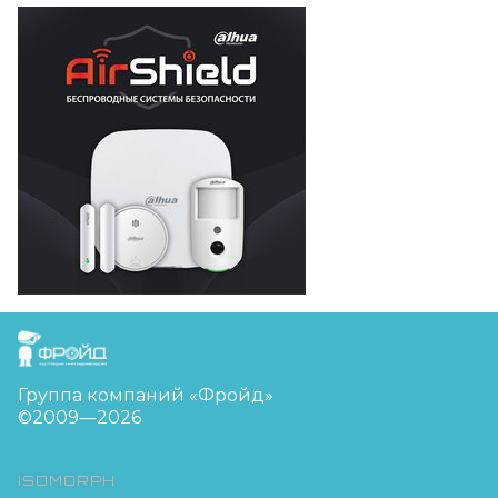
FreudGroup
Группа компаний «Фройд»
©2009—2026
ISOMORPH