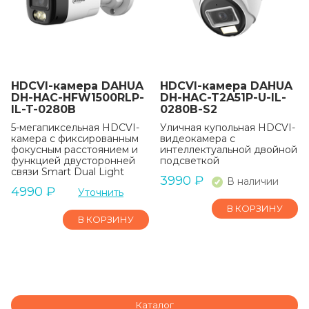
HDCVI-камера DAHUA
HDCVI-камера DAHUA
DH-HAC-HFW1500RLP-
DH-HAC-T2A51P-U-IL-
IL-T-0280B
0280B-S2
5-мегапиксельная HDCVI-
Уличная купольная HDCVI-
камера с фиксированным
видеокамера с
фокусным расстоянием и
интеллектуальной двойной
функцией двусторонней
подсветкой
связи Smart Dual Light
3990
₽
В наличии
4990
₽
Уточнить
В КОРЗИНУ
В КОРЗИНУ
Каталог