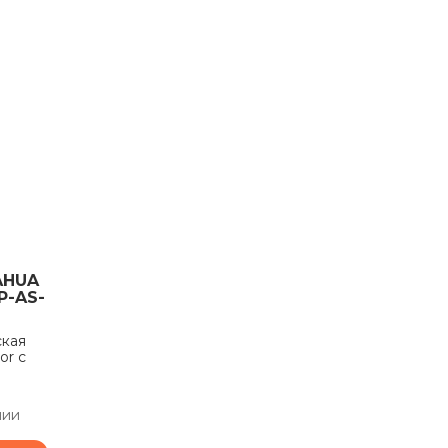
AHUA
P-AS-
ская
or с
чии