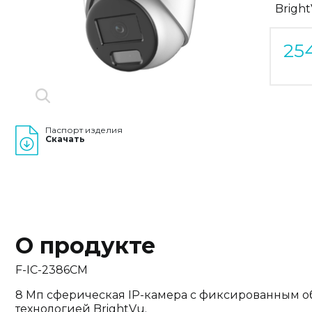
Brigh
25
Паспорт изделия
Скачать
О продукте
F-IC-2386CM
8 Мп сферическая IP-камера c фиксированным о
технологией BrightVu.