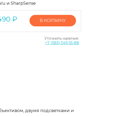
tVu и SharpSense
490
₽
В КОРЗИНУ
Уточнить наличие:
+7 (383) 349-55-88
бъективом, двумя подсветками и