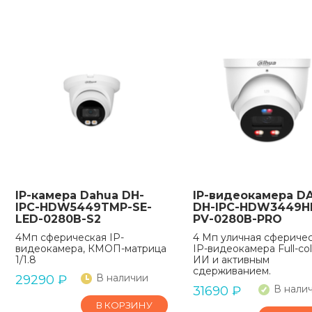
IP-камера Dahua DH-
IP-видеокамера D
IPC-HDW5449TMP-SE-
DH-IPC-HDW3449H
LED-0280B-S2
PV-0280B-PRO
4Мп сферическая IP-
4 Mп уличная сфериче
видеокамера, КМОП-матрица
IP-видеокамера Full-col
1/1.8
ИИ и активным
сдерживанием.
В наличии
29290
₽
В нали
31690
₽
В КОРЗИНУ