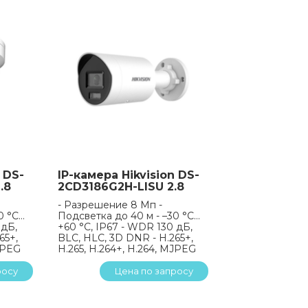
 DS-
IP-камера Hikvision DS-
.8
2CD3186G2H-LISU 2.8
- Разрешение 8 Мп -
0 °C…
Подсветка до 40 м - –30 °C…
 дБ,
+60 °C, IP67 - WDR 130 дБ,
65+,
BLC, HLC, 3D DNR - H.265+,
MJPEG
H.265, H.264+, H.264, MJPEG
росу
Цена по запросу