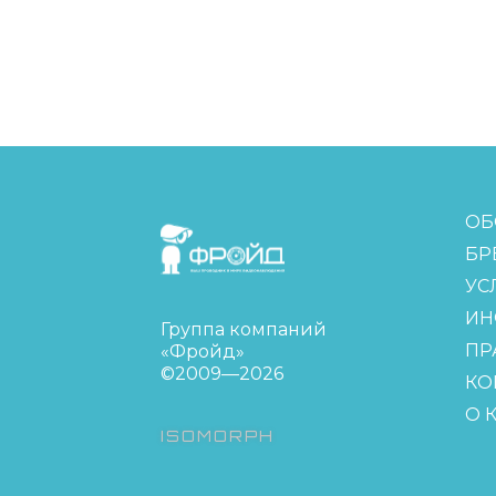
FreudGroup
ОБ
БР
УС
ИН
Группа компаний
ПР
«Фройд»
©2009—2026
КО
О 
ISOMORPH