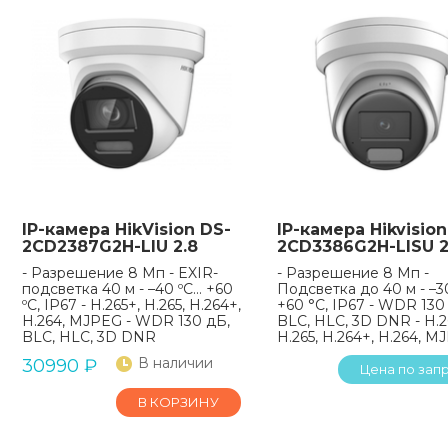
IP-камера HikVision DS-
IP-камера Hikvision
2CD2387G2H-LIU 2.8
2CD3386G2H-LISU 2
- Разрешение 8 Мп - EXIR-
- Разрешение 8 Мп -
подсветка 40 м - –40 ºC… +60
Подсветка до 40 м - –3
ºC, IP67 - H.265+, H.265, H.264+,
+60 °C, IP67 - WDR 130
H.264, MJPEG - WDR 130 дБ,
BLC, HLC, 3D DNR - H.2
BLC, HLC, 3D DNR
H.265, H.264+, H.264, 
В наличии
30990
₽
Цена по зап
В КОРЗИНУ