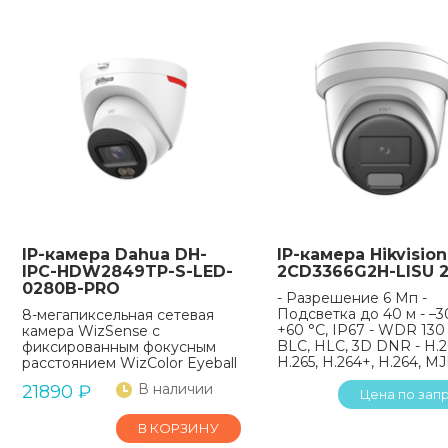
IP-камера Dahua DH-
IP-камера Hikvision
IPC-HDW2849TP-S-LED-
2CD3366G2H-LISU 2
0280B-PRO
- Разрешение 6 Мп -
Подсветка до 40 м - –3
8-мегапиксельная сетевая
+60 °C, IP67 - WDR 130
камера WizSense с
BLC, HLC, 3D DNR - H.2
фиксированным фокусным
H.265, H.264+, H.264, 
расстоянием WizColor Eyeball
В наличии
21890
₽
Цена по зап
В КОРЗИНУ