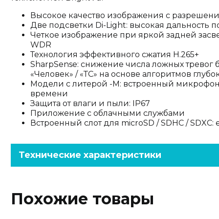
Высокое качество изображения с разрешен
Две подсветки Di-Light: высокая дальность 
Четкое изображение при яркой задней засве
WDR
Технология эффективного сжатия H.265+
SharpSense: снижение числа ложных тревог
«Человек» / «ТС» на основе алгоритмов глуб
Модели с литерой -M: встроенный микрофон
времени
Защита от влаги и пыли: IP67
Приложение с облачными службами
Встроенный слот для microSD / SDHC / SDXC: е
Технические характеристики
Похожие товары