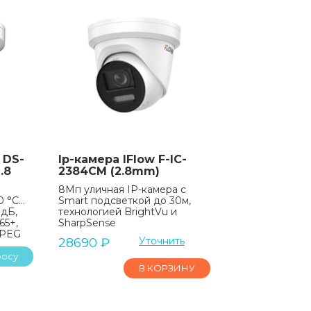
 DS-
Ip-камера IFlow F-IC-
.8
2384CM (2.8mm)
8Мп уличная IP-камера с
0 °C…
Smart подсветкой до 30м,
 дБ,
технологией BrightVu и
65+,
SharpSense
MJPEG
Уточнить
28690
₽
росу
В КОРЗИНУ