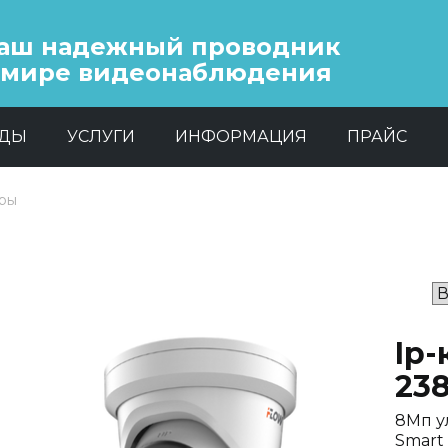
аш надежный проводник
 мире видеонаблюдения
НДЫ
УСЛУГИ
ИНФОРМАЦИЯ
ПРАЙС
еры
Ip-
23
8Мп у
Smart