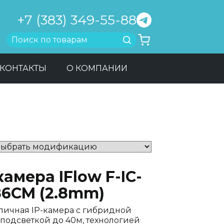
+7 (383) 349-55-88
Найти
КОНТАКТЫ
О КОМПАНИИ
камера IFlow F-IC-
86CM (2.8mm)
личная IP-камера с гибридной
 подсветкой до 40м, технологией