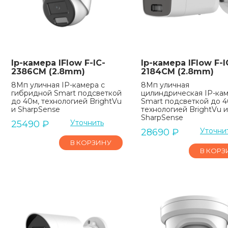
Ip-камера IFlow F-IC-
Ip-камера IFlow F-I
2386CM (2.8mm)
2184CM (2.8mm)
8Мп уличная IP-камера с
8Мп уличная
гибридной Smart подсветкой
цилиндрическая IP-кам
до 40м, технологией BrightVu
Smart подсветкой до 4
и SharpSense
технологией BrightVu и
SharpSense
Уточнить
25490
₽
Уточни
28690
₽
В КОРЗИНУ
В КОРЗ