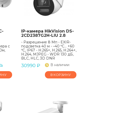
C-
IP-камера HikVision DS-
2CD2387G2H-LIU 2.8
- Разрешение 8 Мп - EXIR-
ера с
подсветка 40 м - –40 ºC… +60
0м,
ºC, IP67 - H.265+, H.265, H.264+,
H.264, MJPEG - WDR 130 дБ,
BLC, HLC, 3D DNR
ть
В наличии
30990
₽
ИНУ
В КОРЗИНУ