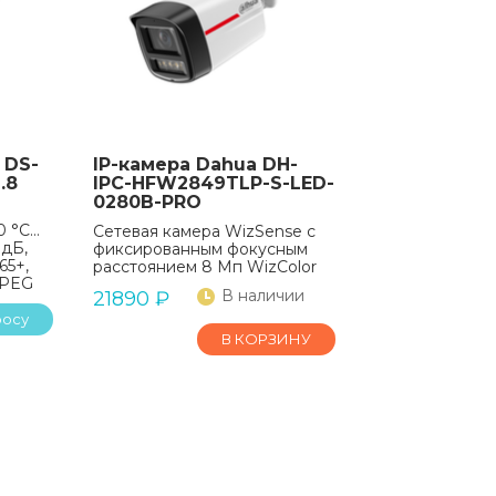
 DS-
IP-камера Dahua DH-
.8
IPC-HFW2849TLP-S-LED-
0280B-PRO
0 °C…
Сетевая камера WizSense с
 дБ,
фиксированным фокусным
65+,
расстоянием 8 Мп WizColor
MJPEG
В наличии
21890
₽
росу
В КОРЗИНУ