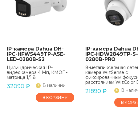
IP-камера Dahua DH-
IP-камера Dahua D
IPC-HFW5449TP-ASE-
IPC-HDW2849TP-S-
LED-0280B-S2
0280B-PRO
Цилиндрическая IP-
8-мегапиксельная сете
видеокамера 4 Мп, КМОП-
камера WizSense с
матрица 1/1.8
фиксированным фокус
расстоянием WizColor E
В наличии
32090
₽
В нали
21890
₽
В КОРЗИНУ
В КОРЗ