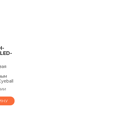
H-
LED-
вая
ным
yeball
чии
ИНУ