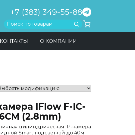
+7 (383) 349-55-88
Найти
КОНТАКТЫ
О КОМПАНИИ
камера IFlow F-IC-
86CM (2.8mm)
личная цилиндрическая IP-камера
ридной Smart подсветкой до 40м,