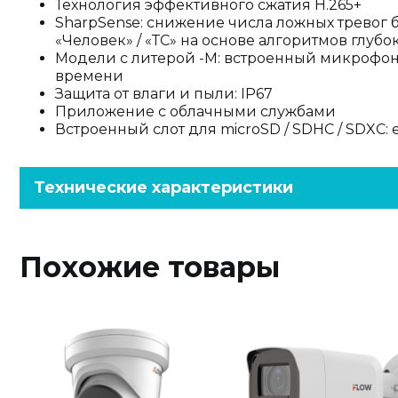
Технология эффективного сжатия H.265+
SharpSense: снижение числа ложных тревог
«Человек» / «ТС» на основе алгоритмов глуб
Модели с литерой -M: встроенный микрофон
времени
Защита от влаги и пыли: IP67
Приложение с облачными службами
Встроенный слот для microSD / SDHC / SDXC: е
Технические характеристики
Похожие товары