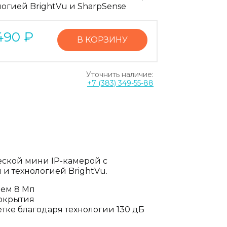
логией BrightVu и SharpSense
490
₽
В КОРЗИНУ
Уточнить наличие:
+7 (383) 349-55-88
еской мини IP-камерой с
и технологией BrightVu.
ием 8 Мп
покрытия
тке благодаря технологии 130 дБ