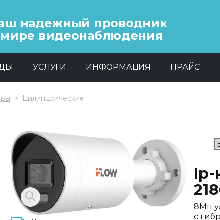
аш надежный проводник
 мире видеонаблюдения
НДЫ
УСЛУГИ
ИНФОРМАЦИЯ
ПРАЙС
еры
Цилиндрические
Ip-
21
8Мп у
с гиб