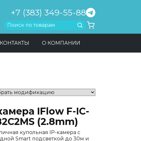
+7 (383) 349-55-88
Найти
КОНТАКТЫ
О КОМПАНИИ
камера IFlow F-IC-
82C2MS (2.8mm)
личная купольная IP-камера с
дной Smart подсветкой до 30м и