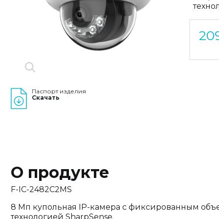
техно
20
Паспорт изделия
Скачать
О продукте
F-IC-2482C2MS
8 Мп купольная IP-камера с фиксированным объ
технологией SharpSense.