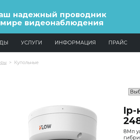
аш надежный проводник
 мире видеонаблюдения
НДЫ
УСЛУГИ
ИНФОРМАЦИЯ
ПРАЙС
еры
Купольные
Ip-
24
8Мп у
гибри