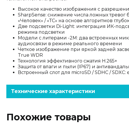
Высокое качество изображения с разрешен
SharpSense: снижение числа ложных тревог
«Человек» / «ТС» на основе алгоритмов глуб
Две подсветки Di-Light: интеграция ИК-подс
режима подсветки
Модели с литерами -2M: два встроенных мик
аудиосвязи в режиме реального времени
Четкое изображение при яркой задней засве
True WDR
Технология эффективного сжатия H.265+
Защита от влаги и пыли (IP67) и антивандальн
Встроенный слот для microSD / SDHC / SDXC: е
Технические характеристики
Похожие товары