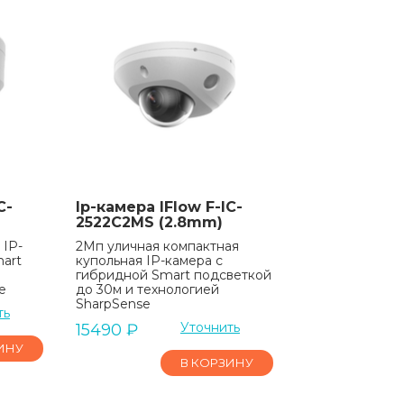
C-
Ip-камера IFlow F-IC-
2522C2MS (2.8mm)
 IP-
2Мп уличная компактная
art
купольная IP-камера с
гибридной Smart подсветкой
e
до 30м и технологией
SharpSense
ть
Уточнить
15490
₽
ИНУ
В КОРЗИНУ