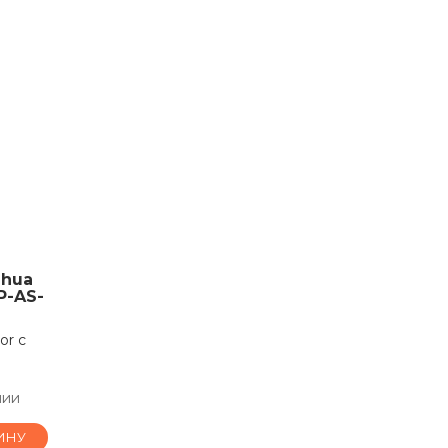
ahua
P-AS-
or с
чии
ИНУ