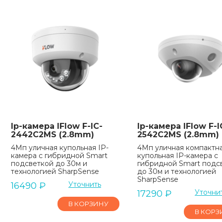
Ip-камера IFlow F-IC-
Ip-камера IFlow F-I
2442C2MS (2.8mm)
2542C2MS (2.8mm)
4Мп уличная купольная IP-
4Мп уличная компактн
камера с гибридной Smart
купольная IP-камера с
подсветкой до 30м и
гибридной Smart подс
технологией SharpSense
до 30м и технологией
SharpSense
Уточнить
16490
₽
Уточни
17290
₽
В КОРЗИНУ
В КОРЗ