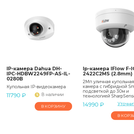
IP-камера Dahua DH-
Ip-камера IFlow F-I
IPC-HDBW2249FP-AS-IL-
2422C2MS (2.8mm)
0280B
2Мп уличная купольная
камера с гибридной Sm
Купольная IP-видеокамера
подсветкой до 30м и
В наличии
11790
₽
технологией SharpSens
Уточни
14990
₽
В КОРЗИНУ
В КОРЗ