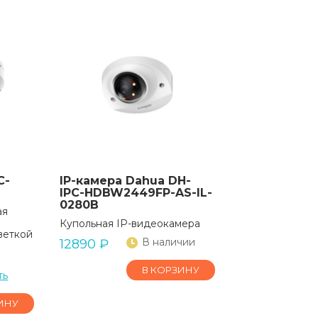
C-
IP-камера Dahua DH-
IPC-HDBW2449FP-AS-IL-
0280B
ая
Купольная IP-видеокамера
веткой
В наличии
12890
₽
В КОРЗИНУ
ть
ИНУ